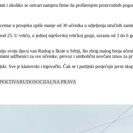
tati i ukoliko se ostvari namjera firme da proširenjem proizvodnih pogo
centar u prosjeku upiše manje od 30 učenika u odjeljenja stručnih zan
spod 25. U vrtiću, u jednoj mješovitoj vrtićkoj grupi, uzrasta od 3 do 
šalju svoju djecu van Rudog u škole u Srbiji, što zbog malog broja uče
platni udžbenici za sve učenike, prevoz i simbolični novčani iznos za prv
ijski. Sve je klanovski i trgovački. Čak se i partijski posjećuju javni s
.
PEKTIVA
RUDO
SOCIJALNA PRAVA