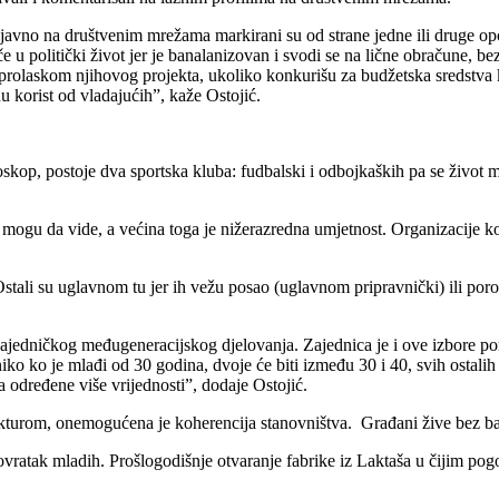
i javno na društvenim mrežama markirani su od strane jedne ili druge op
e u politički život jer je banalanizovan i svodi se na lične obračune, 
prolaskom njihovog projekta, ukoliko konkurišu za budžetska sredstva k
tnu korist od vladajućih”, kaže Ostojić.
oskop, postoje dva sportska kluba: fudbalski i odbojkaških pa se život
a mogu da vide, a većina toga je nižerazredna umjetnost. Organizacije 
stali su uglavnom tu jer ih vežu posao (uglavnom pripravnički) ili poro
.
ti zajedničkog međugeneracijskog djelovanja. Zajednica je i ove izbore p
i niko ko je mlađi od 30 godina, dvoje će biti između 30 i 40, svih osta
la određene više vrijednosti”, dodaje Ostojić.
rukturom, onemogućena je koherencija stanovništva.
Građani žive bez ban
 povratak mladih. Prošlogodišnje otvaranje fabrike iz Laktaša u čijim 