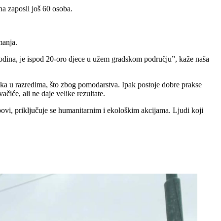
na zaposli još 60 osoba.
imanja.
6 godina, je ispod 20-oro djece u užem gradskom području”, kaže naša
nika u razredima, što zbog pomodarstva. Ipak postoje dobre prakse
ačiće, ali ne daje velike rezultate.
kupovi, priključuje se humanitarnim i ekološkim akcijama. Ljudi koji