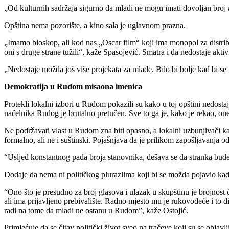
„Od kulturnih sadržaja sigurno da mladi ne mogu imati dovoljan broj a
Opština nema pozorište, a kino sala je uglavnom prazna.
„Imamo bioskop, ali kod nas „Oscar film“ koji ima monopol za distribu
oni s druge strane tužili“, kaže Spasojević.
Smatra i da nedostaje akt
„Nedostaje možda još više projekata za mlade. Bilo bi bolje kad bi se
Demokratija u Rudom misaona imenica
Protekli lokalni izbori u Rudom pokazili su kako u toj opštini nedo
načelnika Rudog je brutalno pretučen.
Sve to ga je, kako je rekao, o
Ne podržavati vlast u Rudom zna biti opasno, a lokalni uzbunjivači 
formalno, ali ne i suštinski. Pojašnjava da je prilikom zapošljavanja o
“Usljed konstantnog pada broja stanovnika, dešava se da stranka bude 
Dodaje da nema ni političkog plurazlima koji bi se možda pojavio kada bi
“Ono što je presudno za broj glasova i ulazak u skupštinu je brojnost
ali ima prijavljeno prebivalište. Radno mjesto mu je rukovodeće i to
radi na tome da mladi ne ostanu u Rudom”, kaže Ostojić.
Primjećuje da se čitav politički život sveo na tračeve koji su se objav