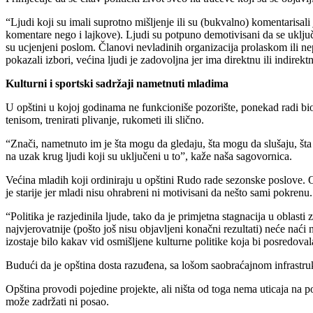
“Ljudi koji su imali suprotno mišljenje ili su (bukvalno) komentarisal
komentare nego i lajkove). Ljudi su potpuno demotivisani da se uključ
su ucjenjeni poslom. Članovi nevladinih organizacija prolaskom ili ne
pokazali izbori, većina ljudi je zadovoljna jer ima direktnu ili indirek
Kulturni i sportski sadržaji nametnuti mladima
U opštini u kojoj godinama ne funkcioniše pozorište, ponekad radi bi
tenisom, trenirati plivanje, rukometi ili slično.
“Znači, nametnuto im je šta mogu da gledaju, šta mogu da slušaju, št
na uzak krug ljudi koji su uključeni u to”, kaže naša sagovornica.
Većina mladih koji ordiniraju u opštini Rudo rade sezonske poslove. O
je starije jer mladi nisu ohrabreni ni motivisani da nešto sami pokrenu
“Politika je razjedinila ljude, tako da je primjetna stagnacija u oblas
najvjerovatnije (pošto još nisu objavljeni konačni rezultati) neće nać
izostaje bilo kakav vid osmišljene kulturne politike koja bi posredova
Budući da je opština dosta razuđena, sa lošom saobraćajnom infrast
Opština provodi pojedine projekte, ali ništa od toga nema uticaja na
može zadržati ni posao.