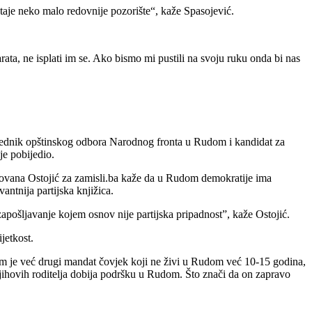
taje neko malo redovnije pozorište“, kaže Spasojević.
ta, ne isplati im se. Ako bismo mi pustili na svoju ruku onda bi nas
sjednik opštinskog odbora Narodnog fronta u Rudom i kandidat za
je pobijedio.
 Jovana Ostojić za zamisli.ba kaže da u Rudom demokratije ima
vantnija partijska knjižica.
zapošljavanje kojem osnov nije partijska pripadnost”, kaže Ostojić.
ijetkost.
udom je već drugi mandat čovjek koji ne živi u Rudom već 10-15 godina,
njihovih roditelja dobija podršku u Rudom. Što znači da on zapravo