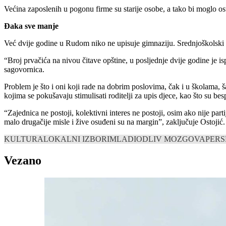
Većina zaposlenih u pogonu firme su starije osobe, a tako bi moglo os
Đaka sve manje
Već dvije godine u Rudom niko ne upisuje gimnaziju. Srednjoškolski 
“Broj prvačića na nivou čitave opštine, u posljednje dvije godine je i
sagovornica.
Problem je što i oni koji rade na dobrim poslovima, čak i u školama, 
kojima se pokušavaju stimulisati roditelji za upis djece, kao što su bes
“Zajednica ne postoji, kolektivni interes ne postoji, osim ako nije part
malo drugačije misle i žive osuđeni su na margin”, zaključuje Ostojić
KULTURA
LOKALNI IZBORI
MLADI
ODLIV MOZGOVA
PERS
Vezano