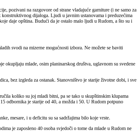
cije, pozivani na razgovore od strane vladajuće garniture (i ne samo za
bez konstruktivnog dijaloga. Ljudi u javnim ustanovama i preduzećima
oje daje opština. Budući da je ostalo malo ljudi u Rudom, a što su i
 mladih svodi na mizerne mogućnosti izbora.
Ne možete se baviti
koje okupljaju mlade, osim planinarskog društva, uglavnom su svedene
dica, bez izgleda za ostanak.
Stanovništvo je starije životne dobi, i sve
oručila koliko su joj mladi bitni, pa se tako u skupštinskim klupama
lih 15 odbornika je starije od 40, a možda i 50. U Rudom potpuno
ke, mesare, i u deficitu su sa sadržajima bilo koje vrste.
pogodima je zaposleno 40 osoba svjedoči o tome da mlade u Rudom ne