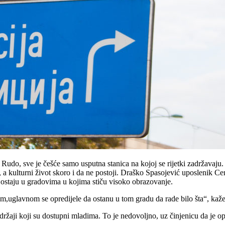
udo, sve je češće samo usputna stanica na kojoj se rijetki zadržavaju. 
a kulturni život skoro i da ne postoji.
Draško Spasojević uposlenik Cen
 ostaju u gradovima u kojima stiču visoko obrazovanje.
om,uglavnom se opredijele da ostanu u tom gradu da rade bilo šta“, kaž
sadržaji koji su dostupni mladima. To je nedovoljno, uz činjenicu da je 