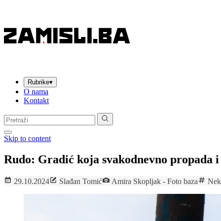
Rubrike
▾
O nama
Kontakt
Pretraga:
Skip to content
Rudo: Gradić koja svakodnevno propada i i
29.10.2024
Slađan Tomić
Amira Skopljak - Foto baza
Nek