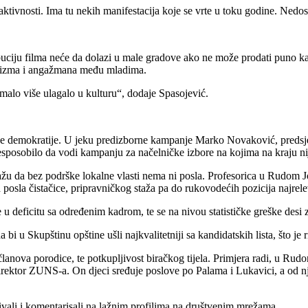
ktivnosti. Ima tu nekih manifestacija koje se vrte u toku godine. Nedos
ciju filma neće da dolazi u male gradove ako ne može prodati puno kara
ivizma i angažmana među mladima.
 malo više ulagalo u kulturu“, dodaje Spasojević.
staje demokratije. U jeku predizborne kampanje Marko Novaković, pred
nesposobilo da vodi kampanju za načelničke izbore na kojima na kraju ni
kažu da bez podrške lokalne vlasti nema ni posla. Profesorica u Rudom
d posla čistačice, pripravničkog staža pa do rukovodećih pozicija najrele
u deficitu sa određenim kadrom, te se na nivou statističke greške desi 
 u Skupštinu opštine ušli najkvalitetniji sa kandidatskih lista, što je r
 članova porodice, te potkupljivost biračkog tijela. Primjera radi, u R
 direktor ZUNS-a. On djeci sređuje poslove po Palama i Lukavici, a od 
ljivali i komentarisali na lažnim profilima na društvenim mrežama.