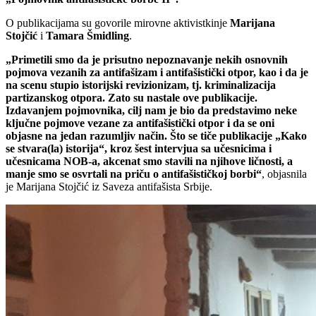
O publikacijama su govorile mirovne aktivistkinje
Marijana
Stojčić
i
Tamara Šmidling
.
„Primetili smo da je prisutno nepoznavanje nekih osnovnih
pojmova vezanih za antifašizam i antifašistički otpor, kao i da je
na scenu stupio istorijski revizionizam, tj. kriminalizacija
partizanskog otpora. Zato su nastale ove publikacije.
Izdavanjem pojmovnika, cilj nam je bio da predstavimo neke
ključne pojmove vezane za antifašistički otpor i da se oni
objasne na jedan razumljiv način. Što se tiče publikacije „Kako
se stvara(la) istorija“, kroz šest intervjua sa učesnicima i
učesnicama NOB-a, akcenat smo stavili na njihove ličnosti, a
manje smo se osvrtali na priču o antifašističkoj borbi“
, objasnila
je Marijana Stojčić iz Saveza antifašista Srbije.