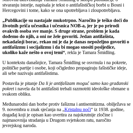
stvaranju istorije, napisala je tekst o antifašističkoj borbi u Bosni i
Hercegovini i tome, kako se ona upotrebljava i zloupotrebljava.
„Publikacije su nastajale mukotrpno. Naročito je teško doći do
životnih priča učesnika i učesnica NOB-a, jer je po prirodi
ovakvih osoba sve manje. S druge strane, problem je kada
dođemo do njih, a oni ne žele govoriti. Jedan antifašista,
nekadašnji borac, rekao mi je da je danas nepoželjno govoriti o
antifašizmu i socijalizmu i da bi mogao snositi posljedice,
ukoliko kaže nešto o ovoj temi“
, rekla je Tamara Šmidling.
U kontekstu današnjice, Tamara Šmidling se osvrnula i na pokrete,
političke partije i osobe, koji očigledno propagiraju fašističke ideje,
ali sebe nazivaju antifašistima.
Postavila je pitanje
Da li je antifašizam moguć samo kao građanski
pokret
i navela da bi antifašisti trebali razmotriti ideološke obmane u
svakom obliku.
Međunarodni dan borbe protiv fašizma i antisemitizma. obilježava se
9. novembra u znak sjećanja na „
Kristalnu noći
“ iz 1938. godine,
događaj koji je opisan kao uvertira za najokrutnije zločine i
najmasovnija stradanja u Drugom svjetskom ratu, naročito
jevrejskog naroda.