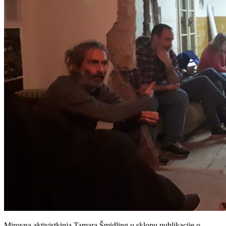
Mirovna aktivistkinja Tamara Šmidling u sklopu publikacije o