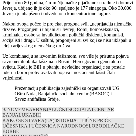
Prije tačno 80 godina, širom Njemačke pljačkane su radnje i domovi
Jevreja, ubijeno ih je oko 90, spaljeno je 177 sinagoga. Oko 30.000
Jevreja je uhapšeno i odvedeno u koncentracione logore.
Nakon ovoga počeo je projekat progona svih „neprijatelja njemačke
države. Progonjeni i ubijani su Jevreji, Romi, homoseksualci,
kriminalci, osobe sa invaliditetom, politički disidenti, komunisti,
socijalisti i drugi. U suštini, progonjeni su svi koji se nisu uklapali u
ideju arijevskog njemačkog društva.
Uz kombinaciju sa izvornim fašizmom, sve više je prisutna pojava
savremenih oblika fašizma u Bosni i Hercegovini i generalno u
svijetu. Kada je BiH u pitanju, nevladine organizacije su postale
lideri u borbi protiv ovakvih pojava i nosioci antifašističkih
vrijednosti.
Prezentaciju publikacija zajednički su organizovali UG
Oštra Nula, Banjalučki socijalni centar (BASOC) i
Savez antifašista Srbije.
9. NOVEMBAR
BANJALUČKI SOCIJALNI CENTAR
BANJALUKA
BIH
KAKO SE STVARA(LA) ISTORIJA – LIČNE PRIČE
UČESNIKA I UČESNICA NARODNOOSLOBODILAČKE
BORBE