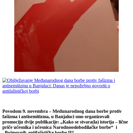
Povodom 9. novembra – Međunarodnog dana borbe protiv
fašizma i antisemitizma, u Banjaluci smo organizovali
promociju dvije publikacije: „Kako se stvara(la) istorija – lične
priče učesnika i učesnica Narodnooslobodilačke borbe“ i
„Pojmovnik antifašističke borbe II“.