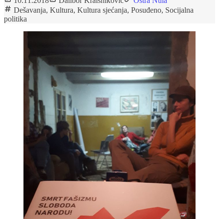
10.11.2018
Dalibor Kraišniković
Oštra Nula
Dešavanja
,
Kultura
,
Kultura sjećanja
,
Posuđeno
,
Socijalna
politika