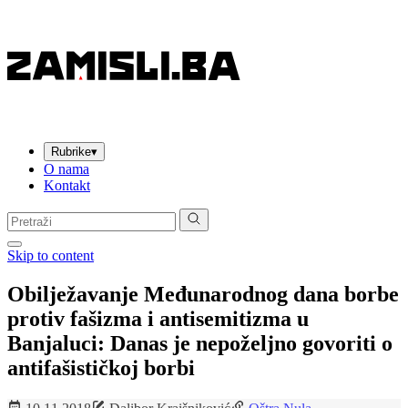
Rubrike
▾
O nama
Kontakt
Pretraga:
Skip to content
Obilježavanje Međunarodnog dana borbe
protiv fašizma i antisemitizma u
Banjaluci: Danas je nepoželjno govoriti o
antifašističkoj borbi