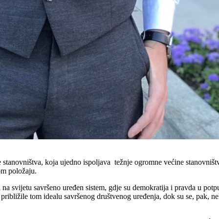
e stanovništva, koja ujedno ispoljava težnje ogromne većine stanovništ
om položaju.
vi na svijetu savršeno uređen sistem, gdje su demokratija i pravda u po
ribližile tom idealu savršenog društvenog uređenja, dok su se, pak, ne