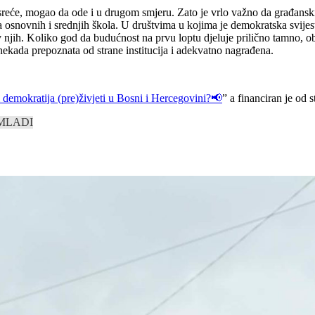
sreće, mogao da ode i u drugom smjeru. Zato je vrlo važno da građanski 
osnovnih i srednjih škola. U društvima u kojima je demokratska svijes
v njih. Koliko god da budućnost na prvu loptu djeluje prilično tamno, 
 nekada prepoznata od strane institucija i adekvatno nagrađena.
demokratija (pre)živjeti u Bosni i Hercegovini?📢
” a financiran je od 
MLADI