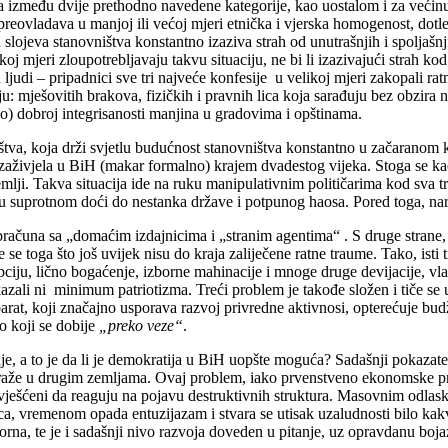
ta između dvije prethodno navedene kategorije, kao uostalom i za većin
reovladava u manjoj ili većoj mjeri etnička i vjerska homogenost, dotle 
slojeva stanovništva konstantno izaziva strah od unutrašnjih i spoljašnji
koj mjeri zloupotrebljavaju takvu situaciju, ne bi li izazivajući strah k
udi – pripadnici sve tri najveće konfesije u velikoj mjeri zakopali ratn
mješovitih brakova, fizičkih i pravnih lica koja sarađuju bez obzira na
vno) dobroj integrisanosti manjina u gradovima i opštinama.
štva, koja drži svjetlu budućnost stanovništva konstantno u začaranom k
put zaživjela u BiH (makar formalno) krajem dvadestog vijeka. Stoga se k
ji. Takva situacija ide na ruku manipulativnim političarima kod sva tr
e u suprotnom doći do nestanka države i potpunog haosa. Pored toga, na
ačuna sa „domaćim izdajnicima i „stranim agentima“ . S druge strane, 
 se toga što još uvijek nisu do kraja zaliječene ratne traume. Tako, isti t
u, lično bogaćenje, izborne mahinacije i mnoge druge devijacije, vlast
zali ni minimum patriotizma. Treći problem je takođe složen i tiče se u
arat, koji značajno usporava razvoj privredne aktivnosi, opterećuje budže
ao koji se dobije
„preko veze“
.
je, a to je da li je demokratija u BiH uopšte moguća? Sadašnji pokazatel
raže u drugim zemljama. Ovaj problem, iako prvenstveno ekonomske pri
svješćeni da reaguju na pojavu destruktivnih struktura. Masovnim odlask
aca, vremenom opada entuzijazam i stvara se utisak uzaludnosti bilo k
morna, te je i sadašnji nivo razvoja doveden u pitanje, uz opravdanu boj