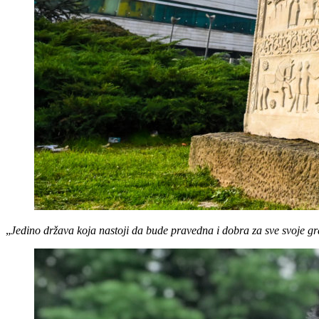
„
Jedino država koja nastoji da bude pravedna i dobra za sve svoje 