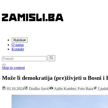
Rubrike
▾
O nama
Kontakt
Pretraga:
Skip to content
Može li demokratija (pre)živjeti u Bosni i
03.10.2024
Draško Savić
Ajdin Kamber, Foto Baza
Ljuds