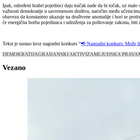
Ipak, određeni hrabri pojedinci daju tračak nade da bi točak, uz malo 
važnosti demokratije u savremenom društvu, naročito među učenicima 
obavezu da konstantno ukazuje na društvene anomalije i bori se proti
će energična borba pojedinaca i udruženja za poštovanje zakona, biti
Tekst je nastao kroz nagradni konkurs “
📢 Nagradni konkurs: Može li 
DEMOKRATIJA
GRAĐANSKI AKTIVIZAM
LJUDSKA PRAVA
Vezano