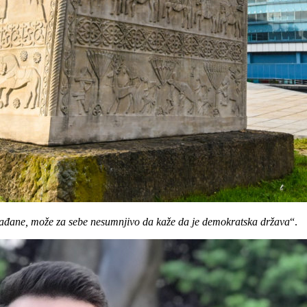
građane, može za sebe nesumnjivo da kaže da je demokratska država
“.