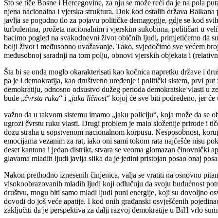
Što se tiče Bosne i Hercegovine, za nju se može reći da je na pola pu
njena nacionalna i vjerska struktura. Dok kod ostalih država Balkana p
javlja se pogodno tlo za pojavu političke demagogije, gdje se kod svih 
turbulentna, prožeta nacionalnim i vjerskim sukobima, političari u veli
bacimo pogled na svakodnevni život običnih ljudi, primjetićemo da su lj
bolji život i međusobno uvažavanje. Tako, svjedočimo sve većem broju: 
međusobnoj saradnji na tom polju, obnovi vjerskih objekata i (relati
Šta bi se onda moglo okarakterisati kao kočnica napretku države i dru
pa je i demokratija, kao društveno uređenje i politički sistem, prvi 
demokratiju, odnosno odsustvo dužeg perioda demokratske vlasti u zeml
bude „
čvrsta ruka
“ i „
jaka ličnost
“ kojoj će sve biti podređeno, jer ć
važno da u takvom sistemu imamo „jaku policiju“, koja može da se obr
ugrozi čvrstu ruku vlasti. Drugi problem je malo složenije prirode i tiče
dozu straha u sopstvenom nacionalnom korpusu. Nesposobnost, korupcij
emocijama vezanim za rat, iako oni sami tokom rata najčešće nisu poka
deset kantona i jedan distrikt, stvara se veoma glomazan činovnički ap
glavama mladih ljudi javlja slika da je jedini pristojan posao onaj pos
Nakon prethodno iznesenih činjenica, valja se vratiti na osnovno pitan
visokoobrazovanih mladih ljudi koji odlučuju da svoju budućnost pot
društvu, mogu biti samo mladi ljudi puni energije, koji su dovoljno o
dovodi do još veće apatije. I kod onih građanski osvješćenih pojedin
zaključiti da je perspektiva za dalji razvoj demokratije u BiH vrlo su