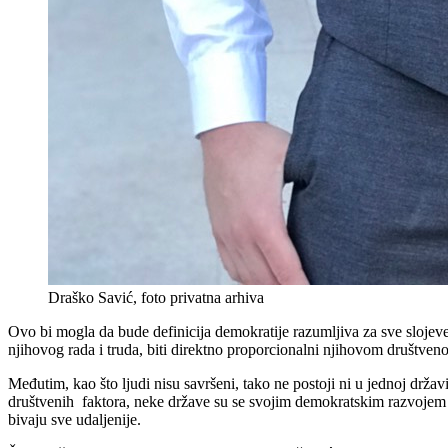
Draško Savić, foto privatna arhiva
Ovo bi mogla da bude definicija demokratije razumljiva za sve slojev
njihovog rada i truda, biti direktno proporcionalni njihovom društven
Međutim, kao što ljudi nisu savršeni, tako ne postoji ni u jednoj drža
društvenih faktora, neke države su se svojim demokratskim razvojem p
bivaju sve udaljenije.