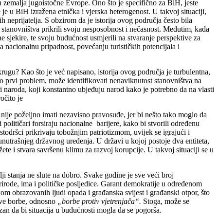
u zemalja jugoistočne Evrope. Ono što je specifično za BiH, jeste
je u BiH izražena etnička i vjerska heterogenost. U takvoj situaciji,
h neprijatelja. S obzirom da je istorija ovog područja često bila
od stanovništva prikrili svoju nesposobnost i nečasnost. Međutim, kada
e sjekire, te svoju budućnost usmjerili na stvaranje perspektive za
 nacionalnu pripadnost, povećanju turističkih potencijala i
rugu? Kao što je već napisano, istorija ovog područja je turbulentna,
ao prvi problem, može identifikovati nenaviknutost stanovništva na
i naroda, koji konstantno ubjeđuju narod kako je potrebno da na vlasti
ročito je
nije poželjno imati nezavisno pravosuđe, jer bi nešto tako moglo da
i političari forsiraju nacionalne barijere, kako bi stvorili određenu
odršci prikrivaju tobožnjim patriotizmom, uvijek se igrajući i
nutrašnjeg državnog uređenja. U državi u kojoj postoje dva entiteta,
te i stvara savršenu klimu za razvoj korupcije. U takvoj situaciji se u
ji stanja ne slute na dobro. Svake godine je sve veći broj
rode, ima i političke posljedice. Garant demokratije u određenom
om obrazovanih ljudi opada i građanska svijest i građanski otpor, što
akve borbe, odnosno
„borbe protiv vjetrenjača“.
Stoga, može se
azan da bi situacija u budućnosti mogla da se pogorša.