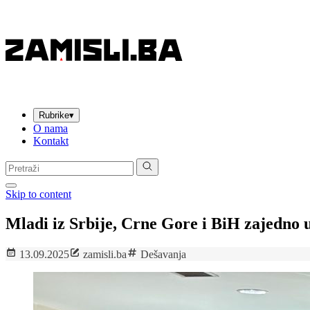
Rubrike
▾
O nama
Kontakt
Pretraga:
Skip to content
Mladi iz Srbije, Crne Gore i BiH zajedno u
13.09.2025
zamisli.ba
Dešavanja