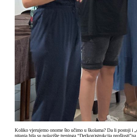
Koliko vjerujemo onome što učimo u školama? Da li postoji i „d
pitanja bila su polazište treninga “De(kon)strukcija prošlosti”n