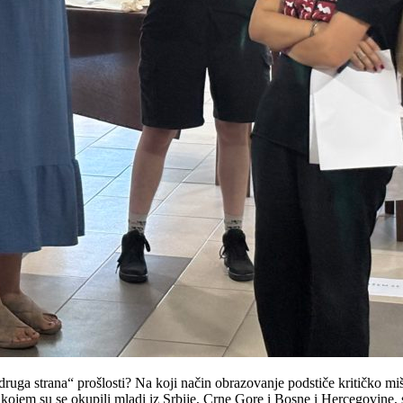
ruga strana“ prošlosti? Na koji način obrazovanje podstiče kritičko miš
a kojem su se okupili mladi iz Srbije, Crne Gore i Bosne i Hercegovine, s