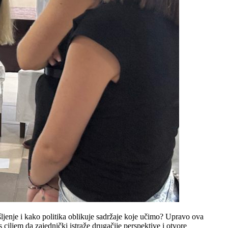
ljenje i kako politika oblikuje sadržaje koje učimo? Upravo ova
 ciljem da zajednički istraže drugačije perspektive i otvore