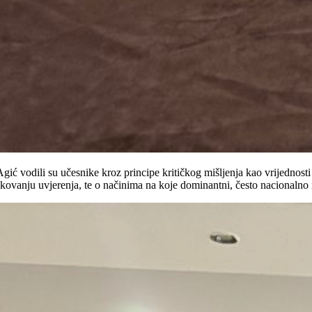
Agić vodili su učesnike kroz principe kritičkog mišljenja kao vrijednos
ikovanju uvjerenja, te o načinima na koje dominantni, često nacionalno i