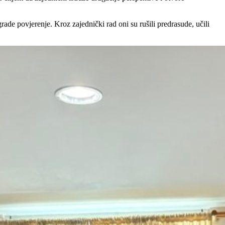
rade povjerenje. Kroz zajednički rad oni su rušili predrasude, učili