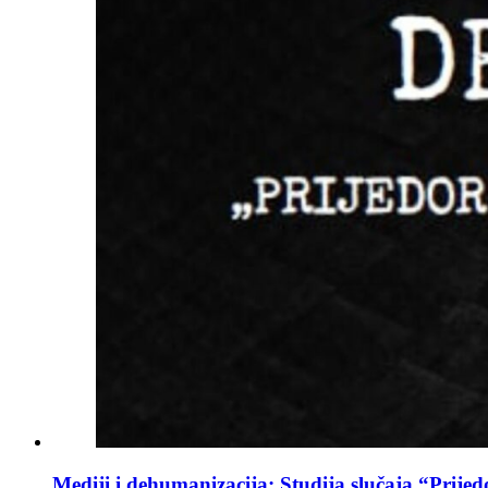
Mediji i dehumanizacija: Studija slučaja “Prijed