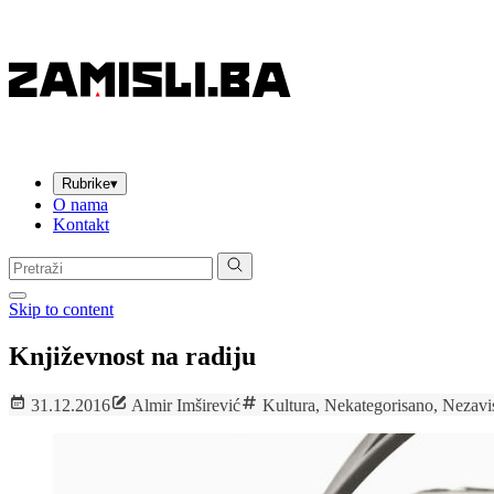
Rubrike
▾
O nama
Kontakt
Pretraga:
Skip to content
Književnost na radiju
31.12.2016
Almir Imširević
Kultura
,
Nekategorisano
,
Nezavis