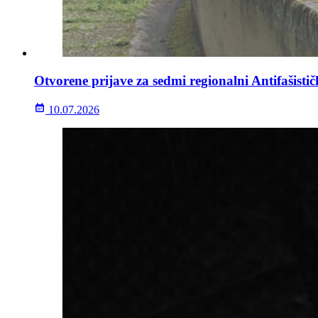
Otvorene prijave za sedmi regionalni Antifašisti
10.07.2026