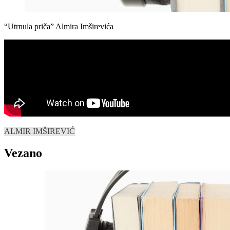
“Utrnula priča” Almira Imširevića
ALMIR IMŠIREVIĆ
Vezano