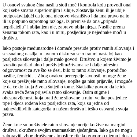
U osnovi svakog čina nasilja stoji moć i kontrola koju provodi onaj
koji sebe smatra superiornijim i siluje, zlostavlja ženu ili je ubije
pretpostavljajući da je ona njegovo vlasništvo i da ima pravo na to,
ili iz potpuno suprotnog razloga, iz premise da ona „pripada
neprijatelju“ i ubijanjem nje, zapravo ubija njega. Nasilje prema
ženama tokom rata, kao i u miru, posljedica je nejednake moći u
društvu.
Iako postoje međunarodne i domaće presude protiv ratnih silovanja i
seksualnog nasilja, u javnom diskursu se o traumi nastaloj kao
posljedica silovanja i dalje malo govori. Društvo u kojem živimo je
izrazito patrijarhalno i preživjelim/žrtvama se i dalje adresira
odgovornost za sve što se desi, bilo to ratno silovanje, porodično
nasilje, femicid… Zbog ovakve percepcije javnosti, mnoge žene
koje su preživjele ratno silovanje, uopšte ga nisu prijavile, i moguće
je da će do kraja života šutjeti o tome. Statistike govore da je tek
svaka treća žena prijavila ratno silovanje. Osim stigme i
obespravljenosti koja prati žene silovane u ratu, velike posljedice
trpe i djeca rođena kao posljedica rata, koja su jedna od
najnevidljivijih kategorija u našem društvu i teško ostvaruju svoja
prava.
Žene koje su preživjele ratno silovanje nerijetko žive na margini
društva, okružene svojim traumatskim sjećanjima. Iako ga ne mogu
zaboraviti, zbog društvene atmosfere rijetko govore o njemu i dosta