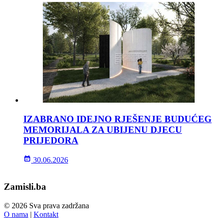
IZABRANO IDEJNO RJEŠENJE BUDUĆEG
MEMORIJALA ZA UBIJENU DJECU
PRIJEDORA
30.06.2026
Zamisli.ba
© 2026 Sva prava zadržana
O nama
|
Kontakt