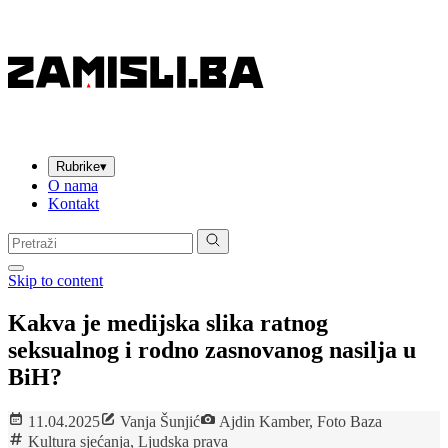
Rubrike
▾
O nama
Kontakt
Pretraga:
Skip to content
Kakva je medijska slika ratnog
seksualnog i rodno zasnovanog nasilja u
BiH?
11.04.2025
Vanja Šunjić
Ajdin Kamber, Foto Baza
Kultura sjećanja
,
Ljudska prava