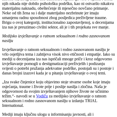
njih nikada nije dobilo psihološku podršku, kao ni ostvarilo nikakvu
materijalnu naknadu, obeštećenje ili mjesečno novčano primanje.
Neke od tih žena su i dalje materijalno nezbrinute jer imaju
umanjenu radnu sposobnost zbog posljedica preživljene traume.
Brigu o ovoj kategoriji, institucionalno zapostavljenoj, u decenijama
iza nas je preuzimao civilni sektor, ali je i tih projekata sve manje.
Medijsko izvještavanje o ratnom seksualnom i rodno zasnovanom
nasilju
Izvještavanje o ratnom seksualnom i rodno zasnovanom nasilju je
vrlo osjetljiva tema i zahtijeva visok nivo etičnosti i empatije. Iako su
mediji u decenijama iza nas ispričali mnoge priče i kroz odgovorno
izvještavanje pomogli u destigmatizaciji preživjelih i podizanju
svijesti o potrebi pružanja adekvatne podrške, postojali su i postoje i
danas brojni izazovi kada je u pitanju izvještavanje o ovoj temi.
„Iza svake činjenice koju objavimo stoje stvarne osobe koje imaju
osjećanja, traume i živote prije i poslije nasilja i zločina. Naša je
odgovornost da svojim izvještavanjem njihove živote ne učinimo
težim.“- navodi se u
Vodiču
za medijsko izvještavanje o ratnom
seksualnom i rodno zasnovanom nasilju u izdanju TRIAL
International.
Mediji imaju ključnu ulogu u informisanju javnosti, ali i