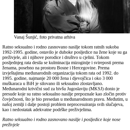
Vanaj Šunjić, foto privatna arhiva
Ratno seksualno i rodno zasnovano nasilje tokom ratnih sukoba
1992-1995. godine, ostavilo je duboke posljedice na žene koje su ga
preživjele, ali i njihove porodice i društvo u cjelini. Tokom
posljednjeg rata desila se kulminacija mizoginije i svireposti prema
ženama, posebno na prostoru Bosne i Hercegovine. Prema
izvještajima međunarodnih organizacija tokom rata od 1992. do
1995. godine, najmanje 20 000 žena i djevojčica i oko 3 000
muškaraca u BiH je silovano ili seksualno zlostavljano.
Međunarodni krivični sud za bivšu Jugoslaviju (MKSJ) donio je
presude koje su ratno seksualno nasilje prepoznale kao zločin protiv
čovječnosti, što je bio presedan u međunarodnom pravu. Međutim, u
našoj zemlji i dalje postoji problem neprocesuiranja svih slučajeva,
kao i nedostatak adekvatne podrške preživjelima.
Ratno seksualno i rodno zasnovano nasilje i posljedice koje nose
preživjele