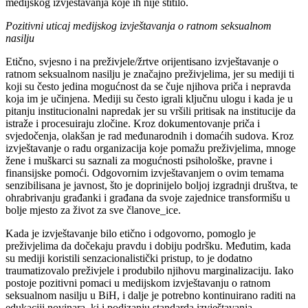
medijskog izvještavanja koje ih nije štitilo.
Pozitivni uticaj medijskog izvještavanja o ratnom seksualnom
nasilju
Etično, svjesno i na preživjele/žrtve orijentisano izvještavanje o
ratnom seksualnom nasilju je značajno preživjelima, jer su mediji ti
koji su često jedina mogućnost da se čuje njihova priča i nepravda
koja im je učinjena. Mediji su često igrali ključnu ulogu i kada je u
pitanju institucionalni napredak jer su vršili pritisak na institucije da
istraže i procesuiraju zločine. Kroz dokumentovanje priča i
svjedočenja, olakšan je rad međunarodnih i domaćih sudova. Kroz
izvještavanje o radu organizacija koje pomažu preživjelima, mnoge
žene i muškarci su saznali za mogućnosti psihološke, pravne i
finansijske pomoći. Odgovornim izvještavanjem o ovim temama
senzibilisana je javnost, što je doprinijelo boljoj izgradnji društva, te
ohrabrivanju građanki i građana da svoje zajednice transformišu u
bolje mjesto za život za sve članove_ice.
Kada je izvještavanje bilo etično i odgovorno, pomoglo je
preživjelima da dočekaju pravdu i dobiju podršku. Međutim, kada
su mediji koristili senzacionalistički pristup, to je dodatno
traumatizovalo preživjele i produbilo njihovu marginalizaciju. Iako
postoje pozitivni pomaci u medijskom izvještavanju o ratnom
seksualnom nasilju u BiH, i dalje je potrebno kontinuirano raditi na
edukaciji novinara_ki i podizanju standarda izvještavanja.