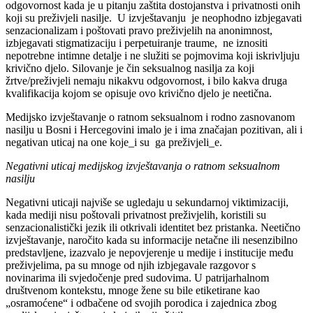
odgovornost kada je u pitanju zaštita dostojanstva i privatnosti onih
koji su preživjeli nasilje. U izvještavanju je neophodno izbjegavati
senzacionalizam i poštovati pravo preživjelih na anonimnost,
izbjegavati stigmatizaciju i perpetuiranje traume, ne iznositi
nepotrebne intimne detalje i ne služiti se pojmovima koji iskrivljuju
krivično djelo. Silovanje je čin seksualnog nasilja za koji
žrtve/preživjeli nemaju nikakvu odgovornost, i bilo kakva druga
kvalifikacija kojom se opisuje ovo krivično djelo je neetična.
Medijsko izvještavanje o ratnom seksualnom i rodno zasnovanom
nasilju u Bosni i Hercegovini imalo je i ima značajan pozitivan, ali i
negativan uticaj na one koje_i su ga preživjeli_e.
Negativni uticaj medijskog izvještavanja o ratnom seksualnom
nasilju
Negativni uticaji najviše se ugledaju u sekundarnoj viktimizaciji,
kada mediji nisu poštovali privatnost preživjelih, koristili su
senzacionalistički jezik ili otkrivali identitet bez pristanka. Neetično
izvještavanje, naročito kada su informacije netačne ili nesenzibilno
predstavljene, izazvalo je nepovjerenje u medije i institucije među
preživjelima, pa su mnoge od njih izbjegavale razgovor s
novinarima ili svjedočenje pred sudovima. U patrijarhalnom
društvenom kontekstu, mnoge žene su bile etiketirane kao
„osramoćene“ i odbačene od svojih porodica i zajednica zbog