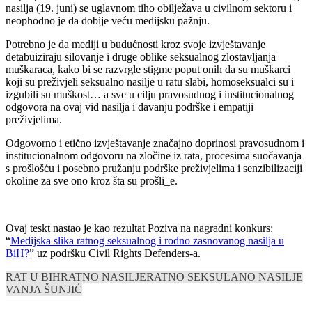
nasilja (19. juni) se uglavnom tiho obilježava u civilnom sektoru i
neophodno je da dobije veću medijsku pažnju.
Potrebno je da mediji u budućnosti kroz svoje izvještavanje
detabuiziraju silovanje i druge oblike seksualnog zlostavljanja
muškaraca, kako bi se razvrgle stigme poput onih da su muškarci
koji su preživjeli seksualno nasilje u ratu slabi, homoseksualci su i
izgubili su muškost… a sve u cilju pravosudnog i institucionalnog
odgovora na ovaj vid nasilja i davanju podrške i empatiji
preživjelima.
Odgovorno i etično izvještavanje značajno doprinosi pravosudnom i
institucionalnom odgovoru na zločine iz rata, procesima suočavanja
s prošlošću i posebno pružanju podrške preživjelima i senzibilizaciji
okoline za sve ono kroz šta su prošli_e.
Ovaj teskt nastao je kao rezultat Poziva na nagradni konkurs:
“
Medijska slika ratnog seksualnog i rodno zasnovanog nasilja u
BiH?
” uz podršku Civil Rights Defenders-a.
RAT U BIH
RATNO NASILJE
RATNO SEKSULANO NASILJE
VANJA ŠUNJIĆ