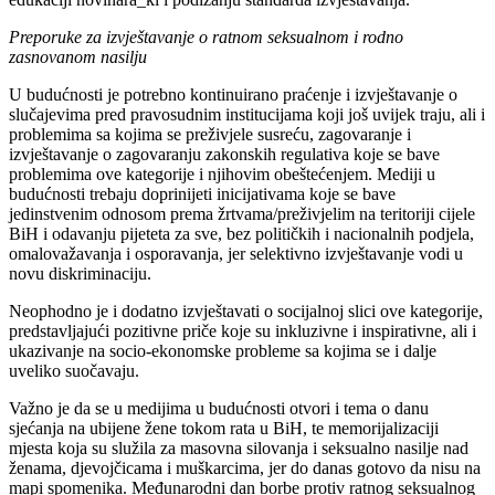
Preporuke za izvještavanje o ratnom seksualnom i rodno
zasnovanom nasilju
U budućnosti je potrebno kontinuirano praćenje i izvještavanje o
slučajevima pred pravosudnim institucijama koji još uvijek traju, ali i
problemima sa kojima se preživjele susreću, zagovaranje i
izvještavanje o zagovaranju zakonskih regulativa koje se bave
problemima ove kategorije i njihovim obeštećenjem. Mediji u
budućnosti trebaju doprinijeti inicijativama koje se bave
jedinstvenim odnosom prema žrtvama/preživjelim na teritoriji cijele
BiH i odavanju pijeteta za sve, bez političkih i nacionalnih podjela,
omalovažavanja i osporavanja, jer selektivno izvještavanje vodi u
novu diskriminaciju.
Neophodno je i dodatno izvještavati o socijalnoj slici ove kategorije,
predstavljajući pozitivne priče koje su inkluzivne i inspirativne, ali i
ukazivanje na socio-ekonomske probleme sa kojima se i dalje
uveliko suočavaju.
Važno je da se u medijima u budućnosti otvori i tema o danu
sjećanja na ubijene žene tokom rata u BiH, te memorijalizaciji
mjesta koja su služila za masovna silovanja i seksualno nasilje nad
ženama, djevojčicama i muškarcima, jer do danas gotovo da nisu na
mapi spomenika. Međunarodni dan borbe protiv ratnog seksualnog