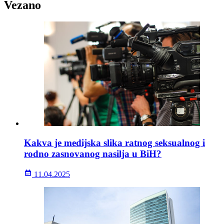
Vezano
Kakva je medijska slika ratnog seksualnog i
rodno zasnovanog nasilja u BiH?
11.04.2025