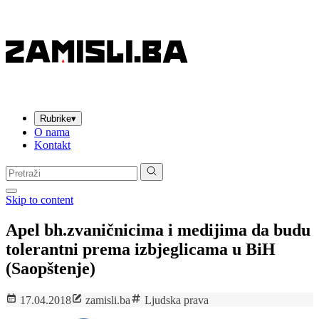
Rubrike
▾
O nama
Kontakt
Pretraga:
Skip to content
Apel bh.zvaničnicima i medijima da budu
tolerantni prema izbjeglicama u BiH
(Saopštenje)
17.04.2018
zamisli.ba
Ljudska prava