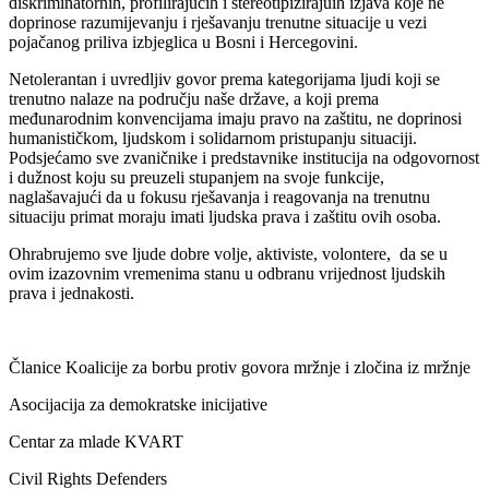
diskriminatornih, profilirajućih i stereotipizirajuih izjava koje ne
doprinose razumijevanju i rješavanju trenutne situacije u vezi
pojačanog priliva izbjeglica u Bosni i Hercegovini.
Netolerantan i uvredljiv govor prema kategorijama ljudi koji se
trenutno nalaze na području naše države, a koji prema
međunarodnim konvencijama imaju pravo na zaštitu, ne doprinosi
humanističkom, ljudskom i solidarnom pristupanju situaciji.
Podsjećamo sve zvaničnike i predstavnike institucija na odgovornost
i dužnost koju su preuzeli stupanjem na svoje funkcije,
naglašavajući da u fokusu rješavanja i reagovanja na trenutnu
situaciju primat moraju imati ljudska prava i zaštitu ovih osoba.
Ohrabrujemo sve ljude dobre volje, aktiviste, volontere, da se u
ovim izazovnim vremenima stanu u odbranu vrijednost ljudskih
prava i jednakosti.
Članice Koalicije za borbu protiv govora mržnje i zločina iz mržnje
Asocijacija za demokratske inicijative
Centar za mlade KVART
Civil Rights Defenders