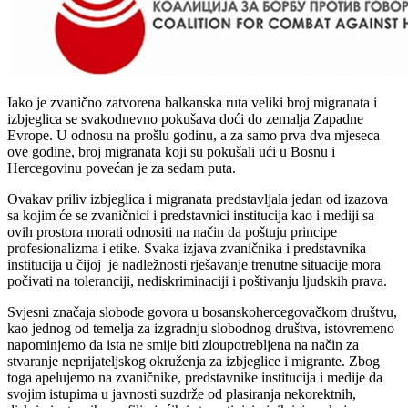
Iako je zvanično zatvorena balkanska ruta veliki broj migranata i
izbjeglica se svakodnevno pokušava doći do zemalja Zapadne
Evrope. U odnosu na prošlu godinu, a za samo prva dva mjeseca
ove godine, broj migranata koji su pokušali ući u Bosnu i
Hercegovinu povećan je za sedam puta.
Ovakav priliv izbjeglica i migranata predstavljala jedan od izazova
sa kojim će se zvaničnici i predstavnici institucija kao i mediji sa
ovih prostora morati odnositi na način da poštuju principe
profesionalizma i etike. Svaka izjava zvaničnika i predstavnika
institucija u čijoj je nadležnosti rješavanje trenutne situacije mora
počivati na toleranciji, nediskriminaciji i poštivanju ljudskih prava.
Svjesni značaja slobode govora u bosanskohercegovačkom društvu,
kao jednog od temelja za izgradnju slobodnog društva, istovremeno
napominjemo da ista ne smije biti zloupotrebljena na način za
stvaranje neprijateljskog okruženja za izbjeglice i migrante. Zbog
toga apelujemo na zvaničnike, predstavnike institucija i medije da
svojim istupima u javnosti suzdrže od plasiranja nekorektnih,