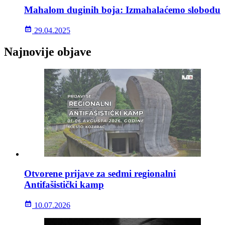
Mahalom duginih boja: Izmahalaćemo slobodu
29.04.2025
Najnovije objave
Otvorene prijave za sedmi regionalni
Antifašistički kamp
10.07.2026