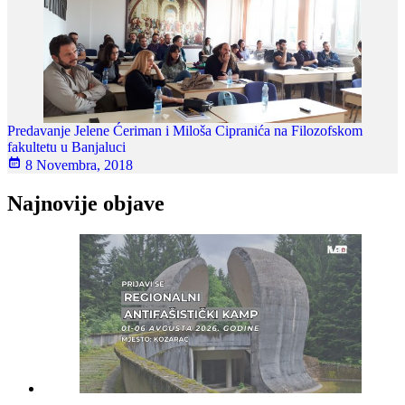
Predavanje Jelene Ćeriman i Miloša Cipranića na Filozofskom
fakultetu u Banjaluci
8 Novembra, 2018
Najnovije objave