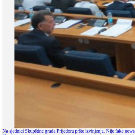
Na sjednici Skupštine grada Prijedora pršte izvinjenja. Nije fake news