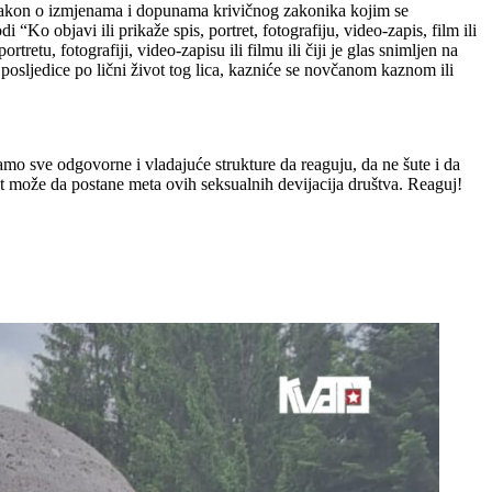
 zakon o izmjenama i dopunama krivičnog zakonika kojim se
Ko objavi ili prikaže spis, portret, fotografiju, video-zapis, film ili
retu, fotografiji, video-zapisu ili filmu ili čiji je glas snimljen na
e posljedice po lični život tog lica, kazniće se novčanom kaznom ili
mo sve odgovorne i vladajuće strukture da reaguju, da ne šute i da
brat može da postane meta ovih seksualnih devijacija društva. Reaguj!