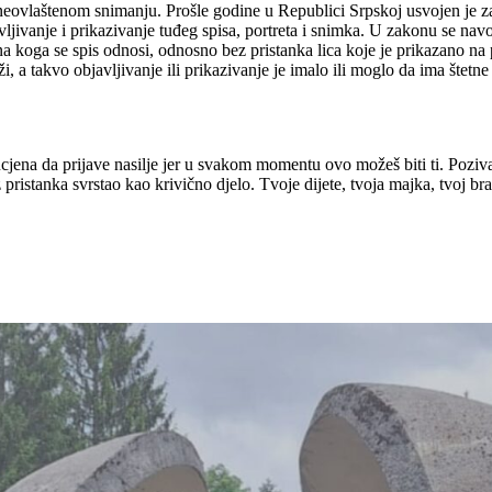
 neovlaštenom snimanju. Prošle godine u Republici Srpskoj usvojen je
ivanje i prikazivanje tuđeg spisa, portreta i snimka. U zakonu se navodi “
na koga se spis odnosi, odnosno bez pristanka lica koje je prikazano na port
i, a takvo objavljivanje ili prikazivanje je imalo ili moglo da ima štetn
jena da prijave nasilje jer u svakom momentu ovo možeš biti ti. Poziva
ez pristanka svrstao kao krivično djelo. Tvoje dijete, tvoja majka, tvoj 