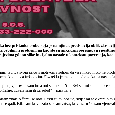
maka bez pristanka osobe koja je na njima, predstavlja oblik zlosta
i ka ozbiljnim problemima kao što su anksiozni poremećaji i posttra
ajevima gde su slike inicijalno nastale u kontekstu poverenja, ka
ma, ispriča svoju priču s motivom i željom da više nikad nitko ne prođe
o nema kod nas a itekako ima!” – rekla je maloljetna djevojka pa nastavila
svojima, vjerovala sam im a oni su me uništili! Svi su oni sutradan se sm
rafije, čuvala sam ih za sebe!” – izjavila je.
nisam znala o čemu se radi. Rekli su mi poslije, svijet mi se okrenuo mi
se gadi. Bila sam kriva zato što sam žrtva, kriva sam što sam vjerovala.