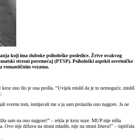
vljanja koji ima duboke psihološke posledice. Žrtve ovakvog
umatski stresni poremećaj (PTSP). Psihološki aspekti osvetničke
o u romantičnim vezama.
 kroz ono što je ona prošla. “Uvijek misliš da je to nemoguće, misliš
:
ijali svemu tom, ismijavali me a ja sam prolazila ono najgore. Ja ne
slila sam na ono najgore!” – rekla je kroz suze. MUP nije ništa
 Ovo nije država na strani mladih, nije na strani žrtava!” – ispričala