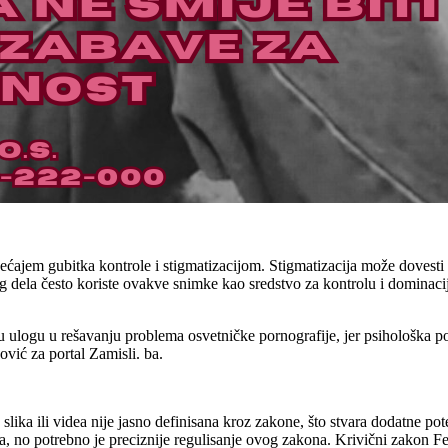
ćajem gubitka kontrole i stigmatizacijom. Stigmatizacija može dovesti d
g dela često koriste ovakve snimke kao sredstvo za kontrolu i dominacij
nu ulogu u rešavanju problema osvetničke pornografije, jer psihološka p
vić za portal Zamisli. ba.
 slika ili videa nije jasno definisana kroz zakone, što stvara dodatne p
kona, no potrebno je preciznije regulisanje ovog zakona. Krivični zakon