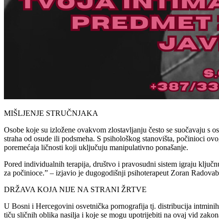
MIŠLJENJE STRUČNJAKA
Osobe koje su izložene ovakvom zlostavljanju često se suočavaju s ose
straha od osude ili podsmeha. S psihološkog stanovišta, počinioci ovo
poremećaja ličnosti koji uključuju manipulativno ponašanje.
Pored individualnih terapija, društvo i pravosudni sistem igraju ključ
za počinioce.” – izjavio je dugogodišnji psihoterapeut Zoran Radovabo
DRŽAVA KOJA NIJE NA STRANI ŽRTVE
U Bosni i Hercegovini osvetnička pornografija tj. distribucija intminih
tiču sličnih oblika nasilja i koje se mogu upotrijebiti na ovaj vid za