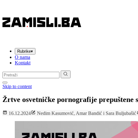
Rubrike
▾
O nama
Kontakt
Pretraga:
Skip to content
Žrtve osvetničke pornografije prepuštene 
16.12.2024
Nedim Kasumović, Amar Bandić i Sara Buljubašić