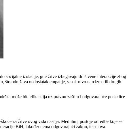
o socijalne izolacije, gde žrtve izbegavaju društvene interakcije zbog
u, što odražava nedostatak empatije, visok nivo narcizma ili drugih
odrška može biti efikasnija uz pravnu zaštitu i odgovarajuće posledice
oteškoće za žrtve ovog vida nasilja. Međutim, postoje odredbe koje se
 Federacije BiH, također nema odgovarajući zakon, te se ova