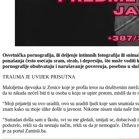
Osvetnička pornografija, ili deljenje intimnih fotografija ili sni
ponašanja često osećaju sram, strah, i depresiju, što može vodit
pornografije obuhvataju i narušavanje poverenja, posebno u sluč
TRAUMA JE UVIJEK PRISUTNA
Maloljetna djevojka iz Zenice koje je prošla teror na društvenim mreža
da to nikada nećeš biti ti ta osoba u koju se upire prstom, misliš da t
“Moji prijatelji su ovo uradili, ovo su uradili ljudi koje sam smatrala 
znam kako su moje slike došle u javnost. Nikome nisam slala naše fotog
“Sutradan došla sam u školu, svi su me gledali, smijali se, dobacivali 
poduzelo, rekli su da nemaju način, rekli su da je nemoguće. Država mi 
je za portal Zamisli.ba.