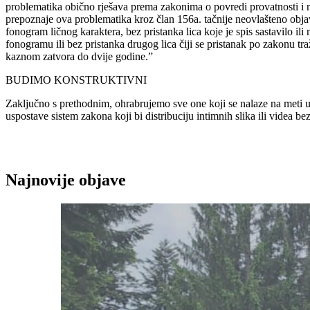
problematika obično rješava prema zakonima o povredi provatnosti i
prepoznaje ova problematika kroz član 156a. tačnije neovlašteno objavlj
fonogram ličnog karaktera, bez pristanka lica koje je spis sastavilo ili 
fonogramu ili bez pristanka drugog lica čiji se pristanak po zakonu traž
kaznom zatvora do dvije godine.”
BUDIMO KONSTRUKTIVNI
Zaključno s prethodnim, ohrabrujemo sve one koji se nalaze na meti uc
uspostave sistem zakona koji bi distribuciju intimnih slika ili videa b
Najnovije objave