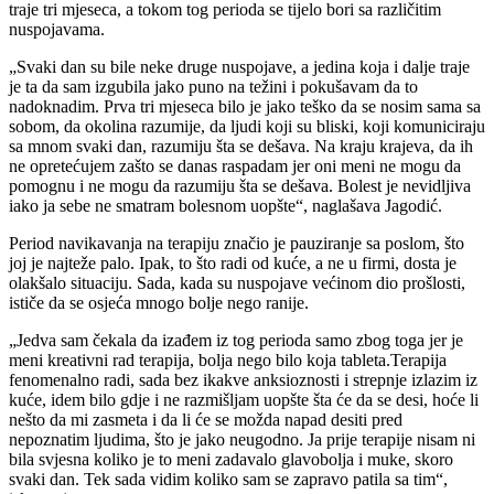
traje tri mjeseca, a tokom tog perioda se tijelo bori sa različitim
nuspojavama.
„Svaki dan su bile neke druge nuspojave, a jedina koja i dalje traje
je ta da sam izgubila jako puno na težini i pokušavam da to
nadoknadim. Prva tri mjeseca bilo je jako teško da se nosim sama sa
sobom, da okolina razumije, da ljudi koji su bliski, koji komuniciraju
sa mnom svaki dan, razumiju šta se dešava. Na kraju krajeva, da ih
ne opretećujem zašto se danas raspadam jer oni meni ne mogu da
pomognu i ne mogu da razumiju šta se dešava. Bolest je nevidljiva
iako ja sebe ne smatram bolesnom uopšte“, naglašava Jagodić.
Period navikavanja na terapiju značio je pauziranje sa poslom, što
joj je najteže palo. Ipak, to što radi od kuće, a ne u firmi, dosta je
olakšalo situaciju. Sada, kada su nuspojave većinom dio prošlosti,
ističe da se osjeća mnogo bolje nego ranije.
„Jedva sam čekala da izađem iz tog perioda samo zbog toga jer je
meni kreativni rad terapija, bolja nego bilo koja tableta.Terapija
fenomenalno radi, sada bez ikakve anksioznosti i strepnje izlazim iz
kuće, idem bilo gdje i ne razmišljam uopšte šta će da se desi, hoće li
nešto da mi zasmeta i da li će se možda napad desiti pred
nepoznatim ljudima, što je jako neugodno. Ja prije terapije nisam ni
bila svjesna koliko je to meni zadavalo glavobolja i muke, skoro
svaki dan. Tek sada vidim koliko sam se zapravo patila sa tim“,