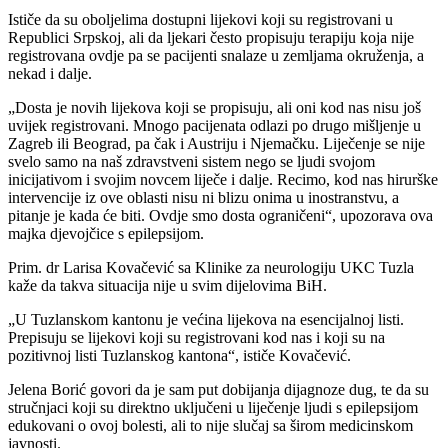
Ističe da su oboljelima dostupni lijekovi koji su registrovani u
Republici Srpskoj, ali da ljekari često propisuju terapiju koja nije
registrovana ovdje pa se pacijenti snalaze u zemljama okruženja, a
nekad i dalje.
„Dosta je novih lijekova koji se propisuju, ali oni kod nas nisu još
uvijek registrovani. Mnogo pacijenata odlazi po drugo mišljenje u
Zagreb ili Beograd, pa čak i Austriju i Njemačku. Liječenje se nije
svelo samo na naš zdravstveni sistem nego se ljudi svojom
inicijativom i svojim novcem liječe i dalje. Recimo, kod nas hirurške
intervencije iz ove oblasti nisu ni blizu onima u inostranstvu, a
pitanje je kada će biti. Ovdje smo dosta ograničeni“, upozorava ova
majka djevojčice s epilepsijom.
Prim. dr Larisa Kovačević sa Klinike za neurologiju UKC Tuzla
kaže da takva situacija nije u svim dijelovima BiH.
„U Tuzlanskom kantonu je većina lijekova na esencijalnoj listi.
Prepisuju se lijekovi koji su registrovani kod nas i koji su na
pozitivnoj listi Tuzlanskog kantona“, ističe Kovačević.
Jelena Borić govori da je sam put dobijanja dijagnoze dug, te da su
stručnjaci koji su direktno uključeni u liječenje ljudi s epilepsijom
edukovani o ovoj bolesti, ali to nije slučaj sa širom medicinskom
javnosti.