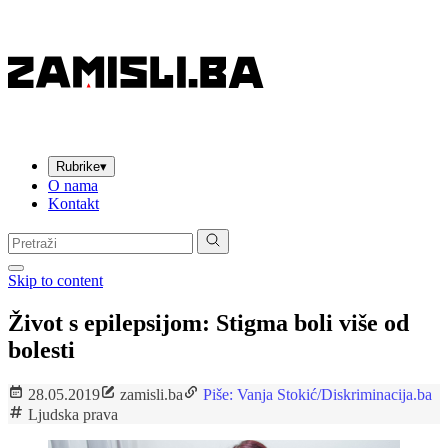
Rubrike
▾
O nama
Kontakt
Pretraga:
Skip to content
Život s epilepsijom: Stigma boli više od
bolesti
28.05.2019
zamisli.ba
Piše: Vanja Stokić/Diskriminacija.ba
Ljudska prava