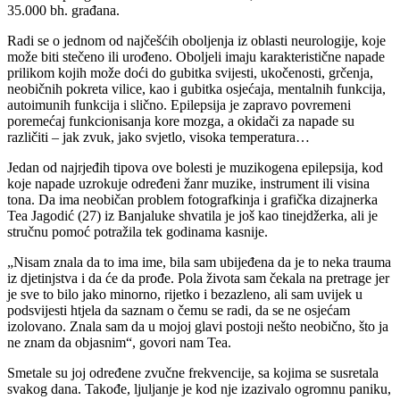
35.000 bh. građana.
Radi se o jednom od najčešćih oboljenja iz oblasti neurologije, koje
može biti stečeno ili urođeno. Oboljeli imaju karakteristične napade
prilikom kojih može doći do gubitka svijesti, ukočenosti, grčenja,
neobičnih pokreta vilice, kao i gubitka osjećaja, mentalnih funkcija,
autoimunih funkcija i slično. Epilepsija je zapravo povremeni
poremećaj funkcionisanja kore mozga, a okidači za napade su
različiti – jak zvuk, jako svjetlo, visoka temperatura…
Jedan od najrjeđih tipova ove bolesti je muzikogena epilepsija, kod
koje napade uzrokuje određeni žanr muzike, instrument ili visina
tona. Da ima neobičan problem fotografkinja i grafička dizajnerka
Tea Jagodić (27) iz Banjaluke shvatila je još kao tinejdžerka, ali je
stručnu pomoć potražila tek godinama kasnije.
„Nisam znala da to ima ime, bila sam ubijeđena da je to neka trauma
iz djetinjstva i da će da prođe. Pola života sam čekala na pretrage jer
je sve to bilo jako minorno, rijetko i bezazleno, ali sam uvijek u
podsvijesti htjela da saznam o čemu se radi, da se ne osjećam
izolovano. Znala sam da u mojoj glavi postoji nešto neobično, što ja
ne znam da objasnim“, govori nam Tea.
Smetale su joj određene zvučne frekvencije, sa kojima se susretala
svakog dana. Takođe, ljuljanje je kod nje izazivalo ogromnu paniku,