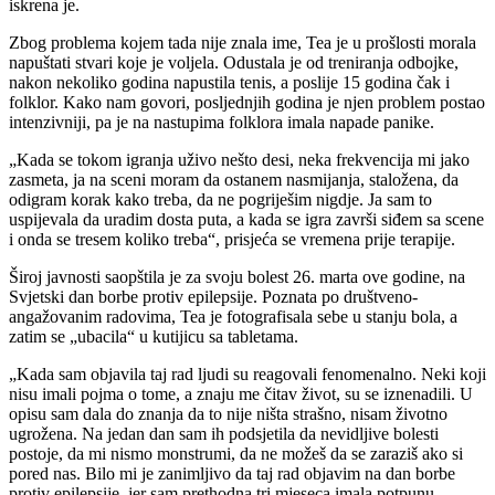
iskrena je.
Zbog problema kojem tada nije znala ime, Tea je u prošlosti morala
napuštati stvari koje je voljela. Odustala je od treniranja odbojke,
nakon nekoliko godina napustila tenis, a poslije 15 godina čak i
folklor. Kako nam govori, posljednjih godina je njen problem postao
intenzivniji, pa je na nastupima folklora imala napade panike.
„Kada se tokom igranja uživo nešto desi, neka frekvencija mi jako
zasmeta, ja na sceni moram da ostanem nasmijanja, staložena, da
odigram korak kako treba, da ne pogriješim nigdje. Ja sam to
uspijevala da uradim dosta puta, a kada se igra završi siđem sa scene
i onda se tresem koliko treba“, prisjeća se vremena prije terapije.
Široj javnosti saopštila je za svoju bolest 26. marta ove godine, na
Svjetski dan borbe protiv epilepsije. Poznata po društveno-
angažovanim radovima, Tea je fotografisala sebe u stanju bola, a
zatim se „ubacila“ u kutijicu sa tabletama.
„Kada sam objavila taj rad ljudi su reagovali fenomenalno. Neki koji
nisu imali pojma o tome, a znaju me čitav život, su se iznenadili. U
opisu sam dala do znanja da to nije ništa strašno, nisam životno
ugrožena. Na jedan dan sam ih podsjetila da nevidljive bolesti
postoje, da mi nismo monstrumi, da ne možeš da se zaraziš ako si
pored nas. Bilo mi je zanimljivo da taj rad objavim na dan borbe
protiv epilepsije, jer sam prethodna tri mjeseca imala potpunu