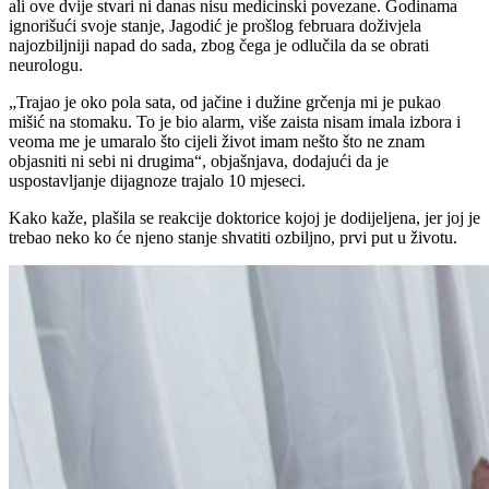
ali ove dvije stvari ni danas nisu medicinski povezane. Godinama
ignorišući svoje stanje, Jagodić je prošlog februara doživjela
najozbiljniji napad do sada, zbog čega je odlučila da se obrati
neurologu.
„Trajao je oko pola sata, od jačine i dužine grčenja mi je pukao
mišić na stomaku. To je bio alarm, više zaista nisam imala izbora i
veoma me je umaralo što cijeli život imam nešto što ne znam
objasniti ni sebi ni drugima“, objašnjava, dodajući da je
uspostavljanje dijagnoze trajalo 10 mjeseci.
Kako kaže, plašila se reakcije doktorice kojoj je dodijeljena, jer joj je
trebao neko ko će njeno stanje shvatiti ozbiljno, prvi put u životu.