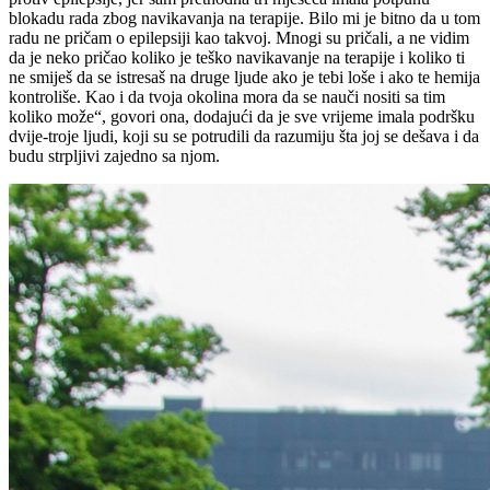
blokadu rada zbog navikavanja na terapije. Bilo mi je bitno da u tom
radu ne pričam o epilepsiji kao takvoj. Mnogi su pričali, a ne vidim
da je neko pričao koliko je teško navikavanje na terapije i koliko ti
ne smiješ da se istresaš na druge ljude ako je tebi loše i ako te hemija
kontroliše. Kao i da tvoja okolina mora da se nauči nositi sa tim
koliko može“, govori ona, dodajući da je sve vrijeme imala podršku
dvije-troje ljudi, koji su se potrudili da razumiju šta joj se dešava i da
budu strpljivi zajedno sa njom.