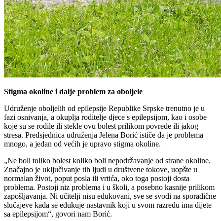
Stigma okoline i dalje problem za oboljele
Udruženje oboljelih od epilepsije Republike Srpske trenutno je u
fazi osnivanja, a okuplja roditelje djece s epilepsijom, kao i osobe
koje su se rodile ili stekle ovu bolest prilikom povrede ili jakog
stresa. Predsjednica udruženja Jelena Borić ističe da je problema
mnogo, a jedan od većih je upravo stigma okoline.
„Ne boli toliko bolest koliko boli nepodržavanje od strane okoline.
Značajno je uključivanje tih ljudi u društvene tokove, uopšte u
normalan život, poput posla ili vrtića, oko toga postoji dosta
problema. Postoji niz problema i u školi, a posebno kasnije prilikom
zapošljavanja. Ni učitelji nisu edukovani, sve se svodi na sporadične
slučajeve kada se edukuje nastavnik koji u svom razredu ima dijete
sa epilepsijom“, govori nam Borić.