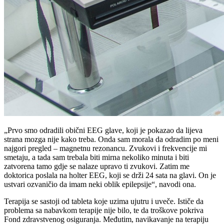
„Prvo smo odradili obični EEG glave, koji je pokazao da lijeva
strana mozga nije kako treba. Onda sam morala da odradim po meni
najgori pregled – magnetnu rezonancu. Zvukovi i frekvencije mi
smetaju, a tada sam trebala biti mirna nekoliko minuta i biti
zatvorena tamo gdje se nalaze upravo ti zvukovi. Zatim me
doktorica poslala na holter EEG, koji se drži 24 sata na glavi. On je
ustvari ozvaničio da imam neki oblik epilepsije“, navodi ona.
Terapija se sastoji od tableta koje uzima ujutru i uveče. Ističe da
problema sa nabavkom terapije nije bilo, te da troškove pokriva
Fond zdravstvenog osiguranja. Međutim, navikavanje na terapiju