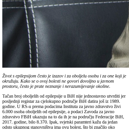
Život s epilepsijom često je izazov i za oboljelu osobu i za one koji je
okružuju. Kako se o ovoj bolesti ne govori dovoljno u javnom
prostoru, često je prate neznanje i nerazumijevanje okoline.
Tačan broj oboljelih od epilepsije u BiH nije jednostavno utvrditi jer
posljednji registar za cjelokupno područje BiH datira još iz 1989.
godine. U RS-u prema podacima Instituta za javno zdravstvo živi
6.000 osoba oboljelih od epilepsije, a podaci Zavoda za javno
zdravstvo FBiH ukazuju na to da ih je na području Federacije BiH,
2017. godine, bilo 8.370. Ipak, svjetski paramteri kažu da jedan
odsto ukupnog stanovništva ima ovu bolest, što bi značilo oko