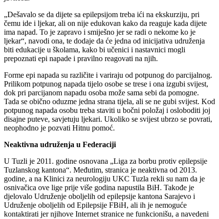
„Dešavalo se da dijete sa epilepsijom treba ići na ekskurziju, pri
čemu ide i ljekar, ali on nije edukovan kako da reaguje kada dijete
ima napad. To je zapravo i smiješno jer se radi o nekome ko je
ljekar“, navodi ona, te dodaje da će jedna od inicijativa udruženja
biti edukacije u školama, kako bi učenici i nastavnici mogli
prepoznati epi napade i pravilno reagovati na njih.
Forme epi napada su različite i variraju od potpunog do parcijalnog.
Prilikom potpunog napada tijelo osobe se trese i ona izgubi svijest,
dok pri parcijanom napadu osoba može sama sebi da pomogne.
Tada se obično oduzme jedna strana tijela, ali se ne gubi svijest. Kod
potpunog napada osobu treba staviti u bočni položaj i osloboditi joj
disajne puteve, savjetuju ljekari. Ukoliko se svijest ubrzo se povrati,
neophodno je pozvati Hitnu pomoć.
Neaktivna udruženja u Federaciji
U Tuzli je 2011. godine osnovana „Liga za borbu protiv epilepsije
Tuzlanskog kantona“. Međutim, stranica je neaktivna od 2013.
godine, a na Klinici za neurologiju UKC Tuzla rekli su nam da je
osnivačica ove lige prije više godina napustila BiH. Takođe je
djelovalo Udruženje oboljelih od epilepsije kantona Sarajevo i
Udruženje oboljelih od Epilepsije FBiH, ali ih je nemoguće
kontaktirati jer njihove Internet stranice ne funkcionišu, a navedeni