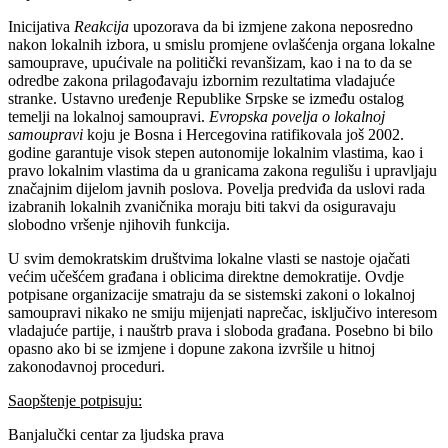
Inicijativa
Reakcija
upozorava da bi izmjene zakona neposredno
nakon lokalnih izbora, u smislu promjene ovlašćenja organa lokalne
samouprave, upućivale na politički revanšizam, kao i na to da se
odredbe zakona prilagođavaju izbornim rezultatima vladajuće
stranke. Ustavno uređenje Republike Srpske se između ostalog
temelji na lokalnoj samoupravi.
Evropska povelja o lokalnoj
samoupravi
koju je Bosna i Hercegovina ratifikovala još 2002.
godine garantuje visok stepen autonomije lokalnim vlastima, kao i
pravo lokalnim vlastima da u granicama zakona regulišu i upravljaju
značajnim dijelom javnih poslova. Povelja predviđa da uslovi rada
izabranih lokalnih zvaničnika moraju biti takvi da osiguravaju
slobodno vršenje njihovih funkcija.
U svim demokratskim društvima lokalne vlasti se nastoje ojačati
većim učešćem građana i oblicima direktne demokratije. Ovdje
potpisane organizacije smatraju da se sistemski zakoni o lokalnoj
samoupravi nikako ne smiju mijenjati naprečac, isključivo interesom
vladajuće partije, i nauštrb prava i sloboda građana. Posebno bi bilo
opasno ako bi se izmjene i dopune zakona izvršile u hitnoj
zakonodavnoj proceduri.
Saopštenje potpisuju:
Banjalučki centar za ljudska prava