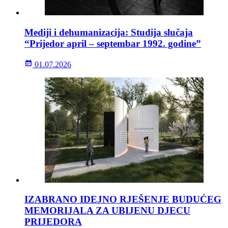
Mediji i dehumanizacija: Studija slučaja
“Prijedor april – septembar 1992. godine”
01.07.2026
IZABRANO IDEJNO RJEŠENJE BUDUĆEG
MEMORIJALA ZA UBIJENU DJECU
PRIJEDORA