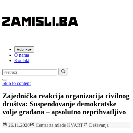
Rubrike
▾
O nama
Kontakt
Pretraga:
Skip to content
Zajednička reakcija organizacija civilnog
društva: Suspendovanje demokratske
volje građana – apsolutno neprihvatljivo
26.11.2020
Centar za mlade KVART
Dešavanja