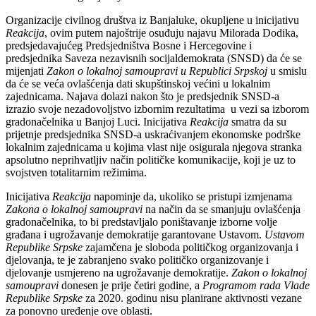
Organizacije civilnog društva iz Banjaluke, okupljene u inicijativu
Reakcija
, ovim putem najoštrije osuđuju najavu Milorada Dodika,
predsjedavajućeg Predsjedništva Bosne i Hercegovine i
predsjednika Saveza nezavisnih socijaldemokrata (SNSD) da će se
mijenjati
Zakon o lokalnoj samoupravi u Republici Srpskoj
u smislu
da će se veća ovlašćenja dati skupštinskoj većini u lokalnim
zajednicama. Najava dolazi nakon što je predsjednik SNSD-a
izrazio svoje nezadovoljstvo izbornim rezultatima u vezi sa izborom
gradonačelnika u Banjoj Luci. Inicijativa
Reakcija
smatra da su
prijetnje predsjednika SNSD-a uskraćivanjem ekonomske podrške
lokalnim zajednicama u kojima vlast nije osigurala njegova stranka
apsolutno neprihvatljiv način političke komunikacije, koji je uz to
svojstven totalitarnim režimima.
Inicijativa
Reakcija
napominje da, ukoliko se pristupi izmjenama
Zakona o lokalnoj samoupravi
na način da se smanjuju ovlašćenja
gradonačelnika, to bi predstavljalo poništavanje izborne volje
građana i ugrožavanje demokratije garantovane Ustavom.
Ustavom
Republike Srpske
zajamčena je sloboda političkog organizovanja i
djelovanja, te je zabranjeno svako političko organizovanje i
djelovanje usmjereno na ugrožavanje demokratije.
Zakon o lokalnoj
samoupravi
donesen je prije četiri godine, a
Programom rada Vlade
Republike Srpske
za 2020. godinu nisu planirane aktivnosti vezane
za ponovno uređenje ove oblasti.