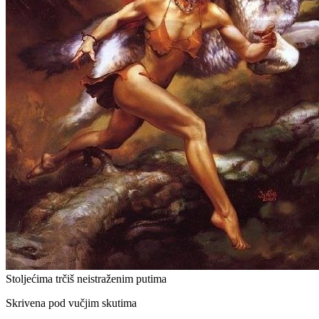
Stoljećima trčiš neistraženim putima
Skrivena pod vučjim skutima