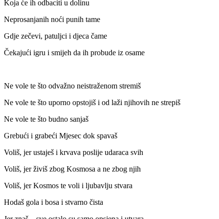
Koja će ih odbaciti u dolinu
Neprosanjanih noći punih tame
Gdje zečevi, patuljci i djeca čame
Čekajući igru i smijeh da ih probude iz osame
Ne vole te što odvažno neistraženom stremiš
Ne vole te što uporno opstojiš i od laži njihovih ne strepiš
Ne vole te što budno sanjaš
Grebući i grabeći Mjesec dok spavaš
Voliš, jer ustaješ i krvava poslije udaraca svih
Voliš, jer živiš zbog Kosmosa a ne zbog njih
Voliš, jer Kosmos te voli i ljubavlju stvara
Hodaš gola i bosa i stvarno čista
Jer znaš – sve ostalo su samo opsjena i utvara.