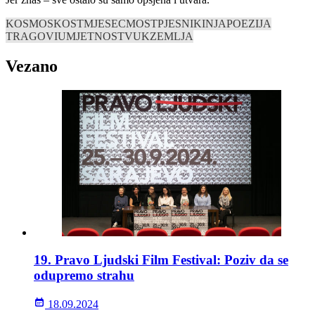
KOSMOS
KOST
MJESEC
MOST
PJESNIKINJA
POEZIJA
TRAGOVI
UMJETNOST
VUK
ZEMLJA
Vezano
19. Pravo Ljudski Film Festival: Poziv da se
odupremo strahu
18.09.2024