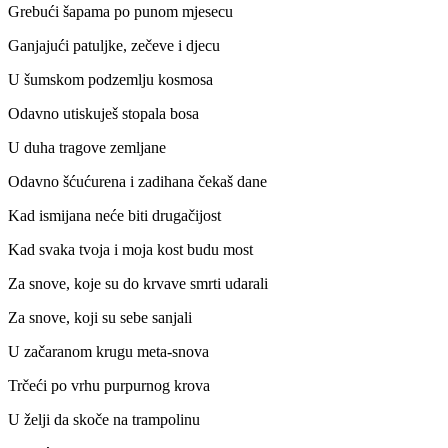
Grebući šapama po punom mjesecu
Ganjajući patuljke, zečeve i djecu
U šumskom podzemlju kosmosa
Odavno utiskuješ stopala bosa
U duha tragove zemljane
Odavno šćućurena i zadihana čekaš dane
Kad ismijana neće biti drugačijost
Kad svaka tvoja i moja kost budu most
Za snove, koje su do krvave smrti udarali
Za snove, koji su sebe sanjali
U začaranom krugu meta-snova
Trčeći po vrhu purpurnog krova
U želji da skoče na trampolinu