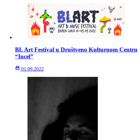
BL Art Festival u Društveno Kulturnom Centru
“Incel”
01.09.2022