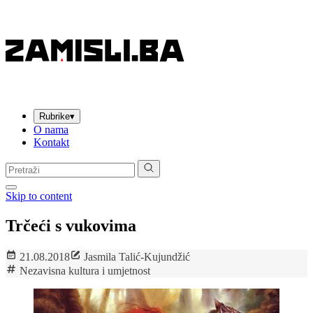
Rubrike
▾
O nama
Kontakt
Pretraga:
Skip to content
Trčeći s vukovima
21.08.2018
Jasmila Talić-Kujundžić
Nezavisna kultura i umjetnost