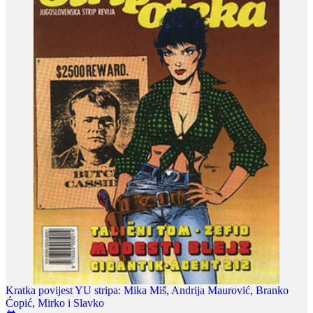
Kratka povijest YU stripa: Mika Miš, Andrija Maurović, Branko
Ćopić, Mirko i Slavko