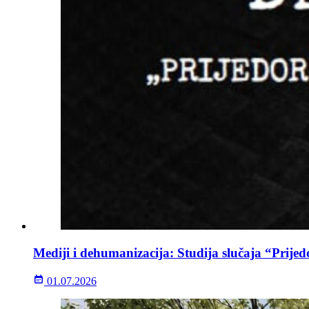
Mediji i dehumanizacija: Studija slučaja “Prijed
01.07.2026