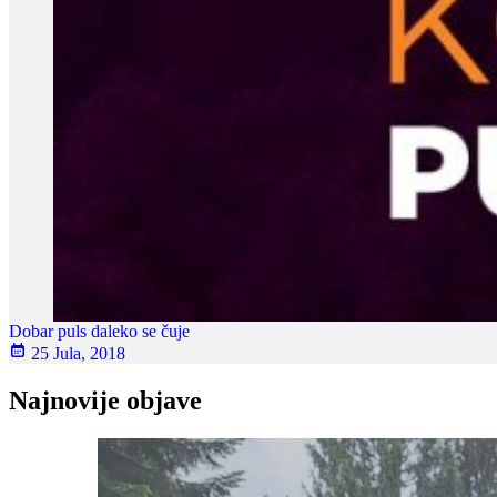
Dobar puls daleko se čuje
25 Jula, 2018
Najnovije objave