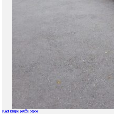
Kad klupe pruže otpor