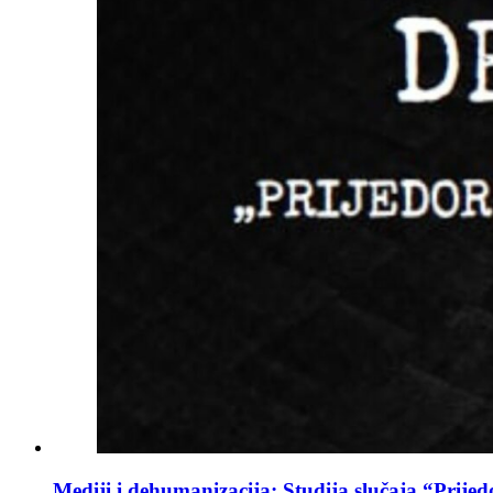
Mediji i dehumanizacija: Studija slučaja “Prijed