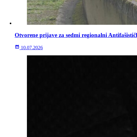
Otvorene prijave za sedmi regionalni Antifašisti
10.07.2026