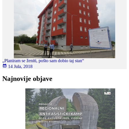
„Planiram se ženiti, pošto sam dobio taj stan“
14 Jula, 2018
Najnovije objave