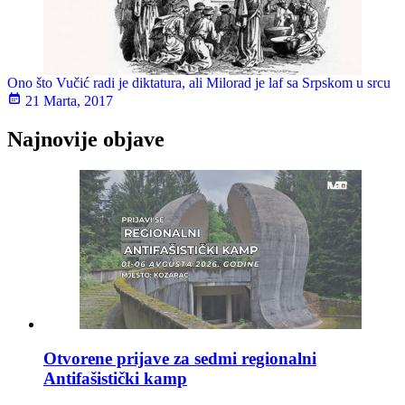
Ono što Vučić radi je diktatura, ali Milorad je laf sa Srpskom u srcu
21 Marta, 2017
Najnovije objave
Otvorene prijave za sedmi regionalni
Antifašistički kamp