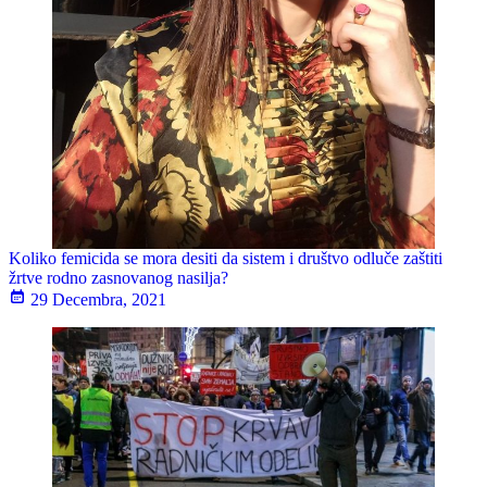
Koliko femicida se mora desiti da sistem i društvo odluče zaštiti
žrtve rodno zasnovanog nasilja?
29 Decembra, 2021