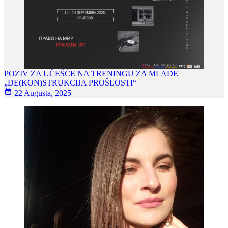
POZIV ZA UČEŠĆE NA TRENINGU ZA MLADE
„DE(KON)STRUKCIJA PROŠLOSTI“
22 Augusta, 2025