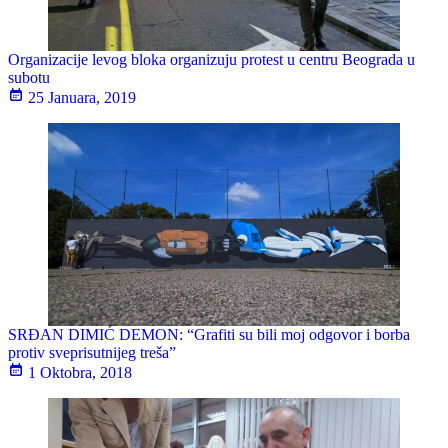
Organizacije levog bloka organizuju protest u centru Beograda u
subotu
25 Januara, 2019
SRĐAN DIMIĆ DEMON: “Grafiti su bili moj odgovor i borba
protiv sveprisutnijeg treša”
1 Oktobra, 2018