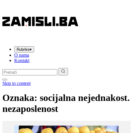
Rubrike
▾
O nama
Kontakt
Pretraga:
Skip to content
Oznaka:
socijalna nejednakost.
nezaposlenost