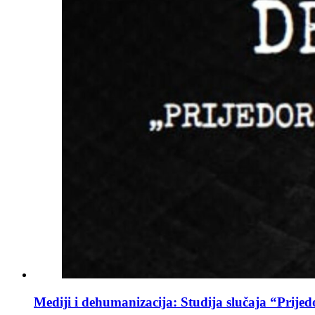
Mediji i dehumanizacija: Studija slučaja “Prijed