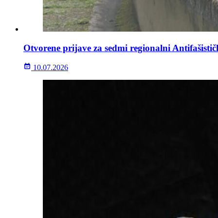
Otvorene prijave za sedmi regionalni Antifašisti
10.07.2026