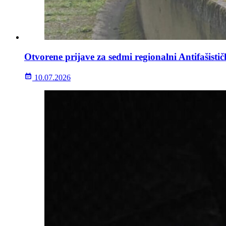
Otvorene prijave za sedmi regionalni Antifašisti
10.07.2026