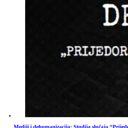
Mediji i dehumanizacija: Studija slučaja “Prijed