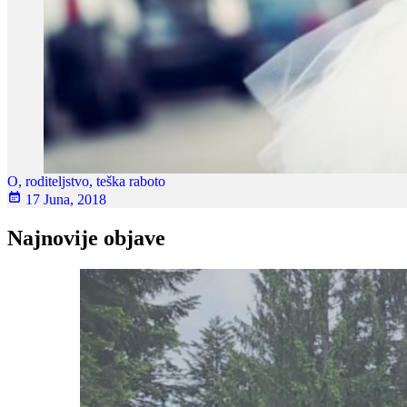
O, roditeljstvo, teška raboto
17 Juna, 2018
Najnovije objave