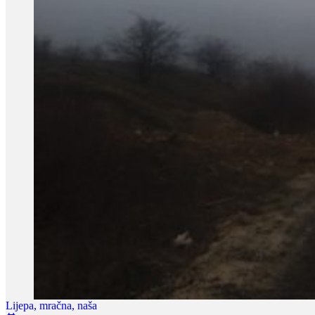
Lijepa, mračna, naša