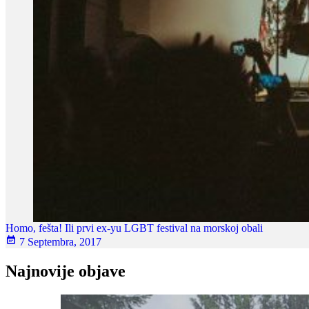
Homo, fešta! Ili prvi ex-yu LGBT festival na morskoj obali
7 Septembra, 2017
Najnovije objave