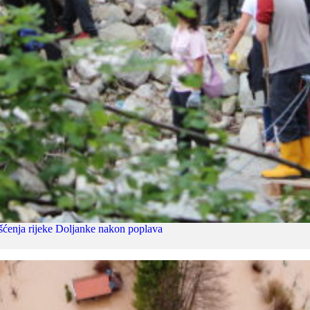
čišćenja rijeke Doljanke nakon poplava