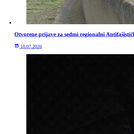
Otvorene prijave za sedmi regionalni Antifašisti
10.07.2026