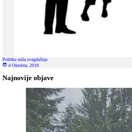
Politika naša svagdašnja
4 Oktobra, 2018
Najnovije objave