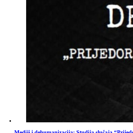
Mediji i dehumanizacija: Studija slučaja “Prijed