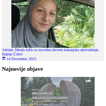
Adriatic Metals tužio za navodnu klevetu kakanjsku aktivistkinju
Hajriju Čobo!
14 Decembra, 2023
Najnovije objave