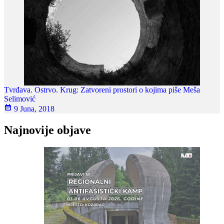
Tvrđava. Ostrvo. Krug: Zatvoreni prostori o kojima piše Meša
Selimović
9 Juna, 2018
Najnovije objave