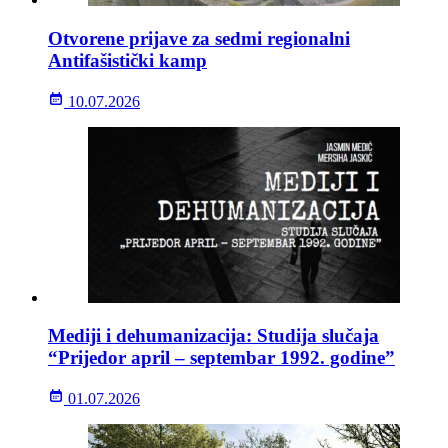
Otvorene prijave za sedmi regionalni
Antifašistički kamp
10.07.2026
Mediji i dehumanizacija: Studija slučaja
“Prijedor april – septembar 1992. godine”
01.07.2026