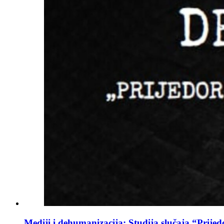
Mediji i dehumanizacija: Studija slučaja “Prijed