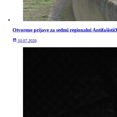
Otvorene prijave za sedmi regionalni Antifašisti
10.07.2026