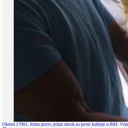
Okreni 17001. Jedan poziv, jedan obrok za javne kuhinje u BiH. Vrije