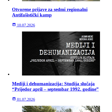
Otvorene prijave za sedmi regionalni
Antifašistički kamp
10.07.2026
Mediji i dehumanizacija: Studija slučaja
“Prijedor april – septembar 1992. godine”
01.07.2026