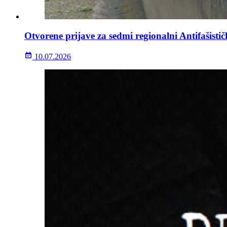
Otvorene prijave za sedmi regionalni Antifašisti
10.07.2026