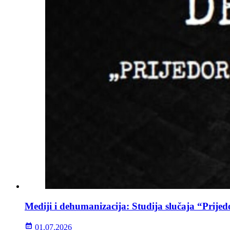
Mediji i dehumanizacija: Studija slučaja “Prijed
01.07.2026