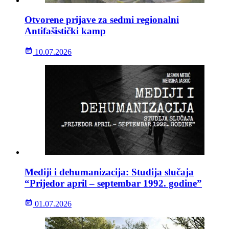
Otvorene prijave za sedmi regionalni
Antifašistički kamp
10.07.2026
Mediji i dehumanizacija: Studija slučaja
“Prijedor april – septembar 1992. godine”
01.07.2026