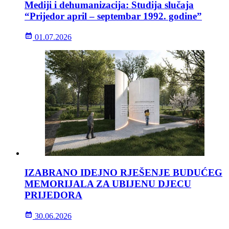
Mediji i dehumanizacija: Studija slučaja
“Prijedor april – septembar 1992. godine”
01.07.2026
IZABRANO IDEJNO RJEŠENJE BUDUĆEG
MEMORIJALA ZA UBIJENU DJECU
PRIJEDORA
30.06.2026