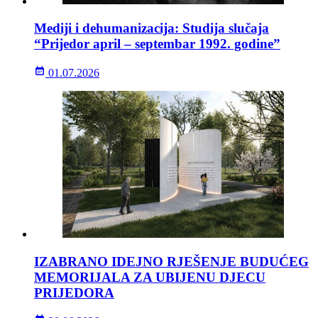
Mediji i dehumanizacija: Studija slučaja
“Prijedor april – septembar 1992. godine”
01.07.2026
IZABRANO IDEJNO RJEŠENJE BUDUĆEG
MEMORIJALA ZA UBIJENU DJECU
PRIJEDORA