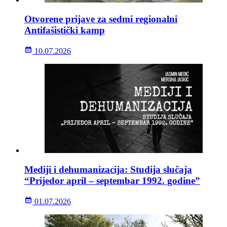
Otvorene prijave za sedmi regionalni
Antifašistički kamp
10.07.2026
Mediji i dehumanizacija: Studija slučaja
“Prijedor april – septembar 1992. godine”
01.07.2026