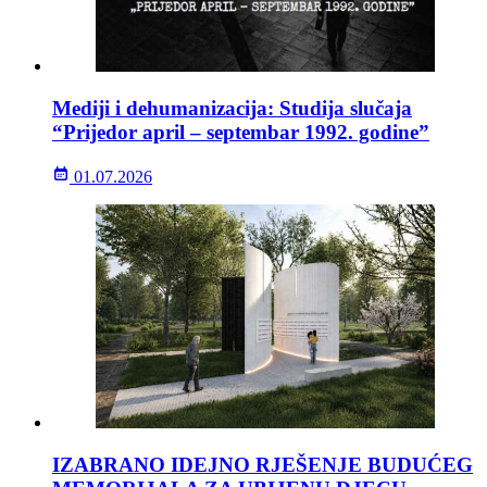
Mediji i dehumanizacija: Studija slučaja
“Prijedor april – septembar 1992. godine”
01.07.2026
IZABRANO IDEJNO RJEŠENJE BUDUĆEG