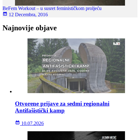
BeFem Workout – u susret feminističkom proljeću
12 Decembra, 2016
Najnovije objave
Otvorene prijave za sedmi regionalni
Antifašistički kamp
10.07.2026