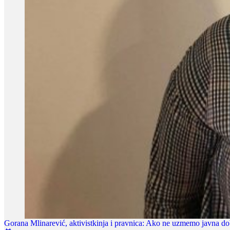
Gorana Mlinarević, aktivistkinja i pravnica: Ako ne uzmemo javna d