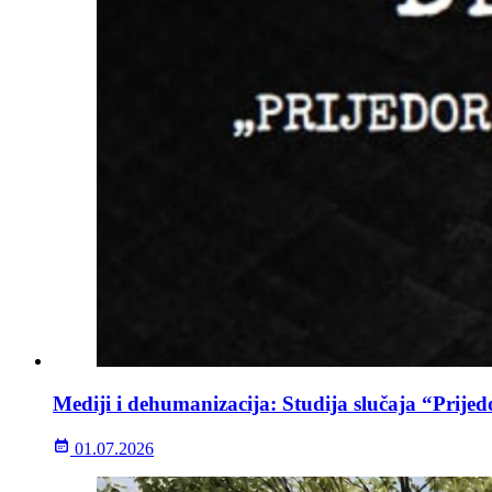
Mediji i dehumanizacija: Studija slučaja “Prijed
01.07.2026