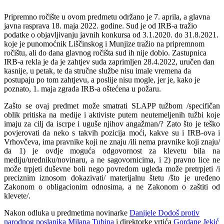
Pripremno ročište u ovom predmetu održano je 7. aprila, a glavna
javna rasprava 18. maja 2022. godine. Sud je od IRB-a tražio
podatke o objavljivanju javnih konkursa od 3.1.2020. do 31.8.2021.
koje je punomoćnik Liščinskog i Munjize tražio na pripremnom
ročištu, ali do dana glavnog ročišta sud ih nije dobio. Zastupnica
IRB-a rekla je da je zahtjev suda zaprimljen 28.4.2022, uručen dan
kasnije, u petak, te da stručne službe nisu imale vremena da
postupaju po tom zahtjevu, a poslije nisu mogle, jer je, kako je
poznato, 1. maja zgrada IRB-a oštećena u požaru.
Zašto se ovaj predmet može smatrati SLAPP tužbom /specifičan
oblik pritiska na medije i aktiviste putem neutemeljenih tužbi koje
imaju za cilj da iscrpe i uguše njihov angažman/? Zato što je teško
povjerovati da neko s takvih pozicija moći, kakve su i IRB-ova i
Vrhovčeva, ima pravnike koji ne znaju /ili nema pravnike koji znaju/
da 1) je ovdje moguća odgovornost za klevetu bila na
mediju/uredniku/novinaru, a ne sagovornicima, i 2) pravno lice ne
može trpjeti duševne boli nego
povredom ugleda može pretrpjeti /i
preciznim iznosom dokazivati/ materijalnu štetu /što je uređeno
Zakonom o obligacionim odnosima, a ne Zakonom o zaštiti od
klevete/.
Nakon odluka u predmetima novinarke
Danijele Dodoš protiv
narodnog poslanika Milana Tubina
i direktorke vrtića
Gordane Jekić