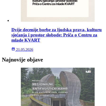
Dvije decenije borbe za ljudska prava, kulturu
sjećanja i prostor slobode: Priča o Centru za
mlade KVART
21.05.2026
Najnovije objave