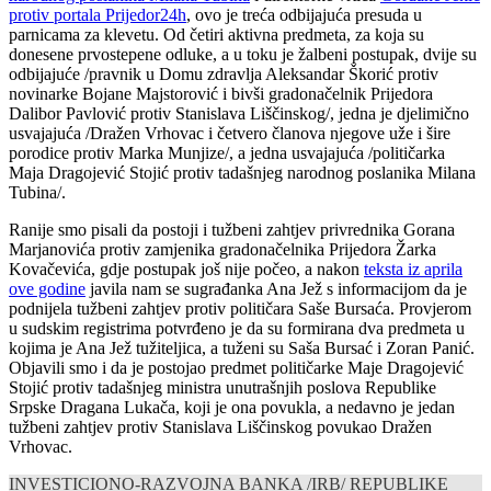
protiv portala Prijedor24h
, ovo je treća odbijajuća presuda u
parnicama za klevetu. Od četiri aktivna predmeta, za koja su
donesene prvostepene odluke, a u toku je žalbeni postupak, dvije su
odbijajuće /pravnik u Domu zdravlja Aleksandar Škorić protiv
novinarke Bojane Majstorović i bivši gradonačelnik Prijedora
Dalibor Pavlović protiv Stanislava Liščinskog/, jedna je djelimično
usvajajuća /Dražen Vrhovac i četvero članova njegove uže i šire
porodice protiv Marka Munjize/, a jedna usvajajuća /političarka
Maja Dragojević Stojić protiv tadašnjeg narodnog poslanika Milana
Tubina/.
Ranije smo pisali da postoji i tužbeni zahtjev privrednika Gorana
Marjanovića protiv zamjenika gradonačelnika Prijedora Žarka
Kovačevića, gdje postupak još nije počeo, a nakon
teksta iz aprila
ove godine
javila nam se sugrađanka Ana Jež s informacijom da je
podnijela tužbeni zahtjev protiv političara Saše Bursaća. Provjerom
u sudskim registrima potvrđeno je da su formirana dva predmeta u
kojima je Ana Jež tužiteljica, a tuženi su Saša Bursać i Zoran Panić.
Objavili smo i da je postojao predmet političarke Maje Dragojević
Stojić protiv tadašnjeg ministra unutrašnjih poslova Republike
Srpske Dragana Lukača, koji je ona povukla, a nedavno je jedan
tužbeni zahtjev protiv Stanislava Liščinskog povukao Dražen
Vrhovac.
INVESTICIONO-RAZVOJNA BANKA /IRB/ REPUBLIKE