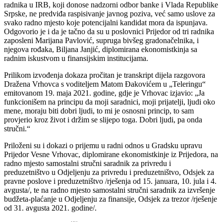
radnika u IRB, koji donose nadzorni odbor banke i Vlada Republike
Srpske, ne predviđa raspisivanje javnog poziva, već samo uslove za
svako radno mjesto koje potencijalni kandidat mora da ispunjava.
Odgovorio je i da je tačno da su u poslovnici Prijedor od tri radnika
zaposleni Marijana Pavlović, supruga bivšeg gradonačelnika, i
njegova rođaka, Biljana Janjić, diplomirana ekonomistkinja sa
radnim iskustvom u finansijskim institucijama.
Prilikom izvođenja dokaza pročitan je transkript dijela razgovora
Dražena Vrhovca s voditeljem Matom Đakovićem u „Teleringu“
emitovanom 19. maja 2021. godine, gdje je Vrhovac izjavio: „Ja
funkcionišem na principu da moji saradnici, moji prijatelji, ljudi oko
mene, moraju biti dobri ljudi, to mi je osnosni princip, to sam
provjerio kroz život i držim se slijepo toga. Dobri ljudi, pa onda
stručni.“
Priloženi su i dokazi o prijemu u radni odnos u Gradsku upravu
Prijedor Vesne Vrhovac, diplomirane ekonomistkinje iz Prijedora, na
radno mjesto samostalni stručni saradnik za privredu i
preduzetništvo u Odjeljenju za privredu i preduzetništvo, Odsjek za
pravne poslove i preduzetništvo /rješenja od 15. januara, 10. jula i 4.
avgusta/, te na radno mjesto samostalni stručni saradnik za izvršenje
budžeta-plaćanje u Odjeljenju za finansije, Odsjek za trezor /rješenje
od 31. avgusta 2021. godine/.