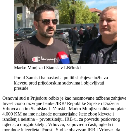
Marko Munjiza i Stanislav Liščinski
Portal Zamisli.ba nastavlja pratiti slučajeve tužbi za
klevetu pred prijedorskim sudovima i objavljivati
presude.
Osnovni sud u Prijedoru odbio je kao neosnovane tužbene zahtjeve
Investiciono-razvojne banke /IRB/ Republike Srpske i Dražena
Vrhovca da im Stanislav Liščinski i Marko Munjiza solidarno plate
4.000 KM na ime naknade nematerijalne štete zbog klevete i
iznošenja neistina – prvotužitelju, IRB-u, za povredu poslovnog
ugleda, a drugotužitelju, Vrhovcu, za povredu časti, ugleda i
moralnog integriteta ličnosti. Sud je obavezao IRB i Vrhovca da