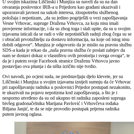
U svojim iskazima Liščinski i Munjiza su naveli da su na dan
otvaranja poslovnice IRB-a u Prijedoru kao građani ukazivali i
upozoravali javnost na sukob interesa, zloupotrebu službenog
položaja i nepotizam, „da su jedino pogriješili u vezi zapošljavanja
Vesne Vrhovac, supruge Dražena Vrhovca, za koju nisu imali
provjerene informacije, i da su zbog toga i slali upite, da su u svojim
izjavama isticali da se radi o više nepotističkih radnji zbog čega su se
i obraćali prvotužitelju za dostavu informacija, na koje od istog nisu
dobili odgovor“. Munjiza je odgovorio da je mislio na pravnu službu
SDS-a kada je rekao da „naša pravna služba će poslati zahtjev da
nam se dostavi dokaz o vlasništvu ovih prostorija i svega ovoga“, te
da je i putem svoje Facebook stranice Draženu Vrhovcu javno
postavljao ova pitanja i da ništa izričito nije tvrdio.
Ovi navodi, po ocjeni suda, ne predstavljaju djelo klevete, jer su
Liščinski i Munjiza u svojim izjavama iznijeli sumnju da će Vrhovac
pri zapošljavanju radnika u poslovnici Prijedor postupati nezakonito,
te ukazivali na pojavu nepotizma kod zapošljavanja, a što je i
nesporno utvrđeno da su od ukupno tri radnika zaposleni supruga
bivšeg gradonačelnika Marijana Pavlović i Vrhovčeva rođaka
Biljana Janjić, te da se nije provodio postupak prijema radnika
putem javnog oglasa.