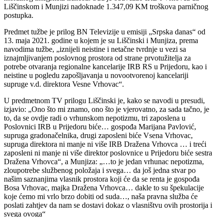
Liščinskom i Munjizi nadoknade 1.347,09 KM troškova parničnog
postupka.
Predmet tužbe je prilog BN Televizije u emisiji „Srpska danas“ od
13. maja 2021. godine u kojem je su Liščinski i Munjiza, prema
navodima tužbe, „iznijeli neistine i netačne tvrdnje u vezi sa
iznajmljivanjem poslovnog prostora od strane prvotužitelja za
potrebe otvaranja regionalne kancelarije IRB RS u Prijedoru, kao i
neistine u pogledu zapošljavanja u novootvorenoj kancelariji
supruge v.d. direktora Vesne Vrhovac“.
U predmetnom TV prilogu Liščinski je, kako se navodi u presudi,
izjavio: „Ono što mi znamo, ono što je vjerovatno, za sada tačno, je
to, da se ovdje radi o vrhunskom nepotizmu, tri zaposlena u
Poslovnici IRB u Prijedoru biće… gospođa Marijana Pavlović,
supruga gradonačelnika, drugi zaposleni biće Vsena Vrhovac,
supruga direktora ni manje ni više IRB Dražena Vrhovca … i treći
zaposleni ni manje ni više direktor poslovnice u Prijedoru biće sestra
Dražena Vrhovca“, a Munjiza: „…to je jedan vrhunac nepotizma,
zloupotrebe službenog položaja i svega… da još jedna stvar po
našim saznanjima vlasnik prostora koji će da se renta je gospođa
Bosa Vrhovac, majka Dražena Vrhovca… dakle to su špekulacije
koje ćemo mi vrlo brzo dobiti od suda…, naša pravna služba će
poslati zahtjev da nam se dostavi dokaz o vlasništvu ovih prostorija i
svega ovoga“