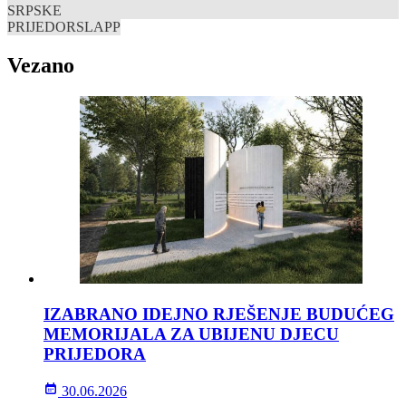
SRPSKE
PRIJEDOR
SLAPP
Vezano
IZABRANO IDEJNO RJEŠENJE BUDUĆEG
MEMORIJALA ZA UBIJENU DJECU
PRIJEDORA
30.06.2026