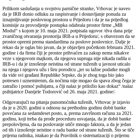
Prilikom saslušanja u svojstvu parnične stranke, Vrhovac je naveo
da je IRB donio odluku za raspisivanje i dostavljanje ponuda za
iznajmljivanje poslovnog prostora u Prijedoru i da je na prijedlog
komisije za provodjenje postupka odabrala prostor firme „MB
Modul“ s kojom je 10. maja 2021. potpisala ugovor /dva dana prije
zvaničnog otvaranja prostorija IRB-a u Prijedoru/, s obavezom da se
prostor opremi prema standardima za poslove poslovnice. Dalje je
rekao da je oglas bio javan, da je objavljen početkom februara 2021.
godine i da firma čiji je prostor prihvaćen za zakup nema nikakve
veze s njegovom majkom, da njegova supruga nije nikada radila u
IRB-u i da je iznošenje neistina od strane tuženih u javnost uticalo
na njega i njegovu užu i širu porodicu „jer su lažne podatke mogli
da vide svi građani Republike Srpske, da je zbog toga bio jako
potresen i uznemirenm, da noćima nije mogao da spava zbog čega je
zatražio i pomoć psihijatra, a čiji nalaz je priložio kao dokaz“ /nalaz
psihijatrice Danijele Todorović od 26. maja 2021. godine/.
Odgovarajući na pitanja punomoćnika tuženih, Vrhovac je izjavio
da je u 2020. godini u odnosu na prethodnu godinu dobit banke
povećana za sedamdeset posto, a, prema završnom računu za 2021.
godinu, koji treba da prođe proceduru usvajanja, da je dobit banke
prepolovljena, da na poslovanje utiče mnogo faktora, a da je jedan
od tih i iznošenje neistine o radu banke od strane tuženih. Što se tiče
prijema radnika, istakao je da Pravilnik o sistematizaciji o prijemu