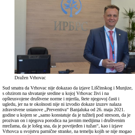
Dražen Vrhovac
Sud smatra da Vrhovac nije dokazao da izjave Liščinskog i Munjize,
s obzirom na shvatanje sredine u kojoj Vrhovac živi i na
opšteusvojene društvene norme i mjerila, štete njegovoj časti i
ugledu, jer na te okolnosti nije ni izvodio dokaze izuzev nalaza
zdravstvene ustanove „Preventiva“ Banjaluka od 26. maja 2021.
godine u kojem se „samo konstatuje da je tužitelj pod stresom, da je
prozivan on i njegova porodica na javnim medijima i društvenim
mrežama, da je lošeg sna, da je povrijeđen i tužan“, kao i izjave
Vrhovca u svojstvu parnične stranke, na temelju kojih se nije mogao