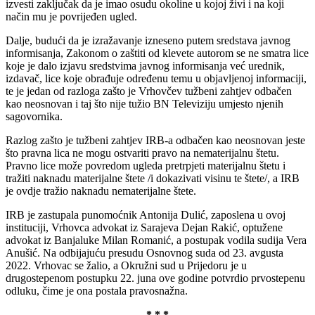
izvesti zaključak da je imao osudu okoline u kojoj živi i na koji
način mu je povrijeđen ugled.
Dalje, budući da je izražavanje izneseno putem sredstava javnog
informisanja, Zakonom o zaštiti od klevete autorom se ne smatra lice
koje je dalo izjavu sredstvima javnog informisanja već urednik,
izdavač, lice koje obrađuje određenu temu u objavljenoj informaciji,
te je jedan od razloga zašto je Vrhovčev tužbeni zahtjev odbačen
kao neosnovan i taj što nije tužio BN Televiziju umjesto njenih
sagovornika.
Razlog zašto je tužbeni zahtjev IRB-a odbačen kao neosnovan jeste
što pravna lica ne mogu ostvariti pravo na nematerijalnu štetu.
Pravno lice može povredom ugleda pretrpjeti materijalnu štetu i
tražiti naknadu materijalne štete /i dokazivati visinu te štete/, a IRB
je ovdje tražio naknadu nematerijalne štete.
IRB je zastupala punomoćnik Antonija Dulić, zaposlena u ovoj
instituciji, Vrhovca advokat iz Sarajeva Dejan Rakić, optužene
advokat iz Banjaluke Milan Romanić, a postupak vodila sudija Vera
Anušić. Na odbijajuću presudu Osnovnog suda od 23. avgusta
2022. Vrhovac se žalio, a Okružni sud u Prijedoru je u
drugostepenom postupku 22. juna ove godine potvrdio prvostepenu
odluku, čime je ona postala pravosnažna.
* * *