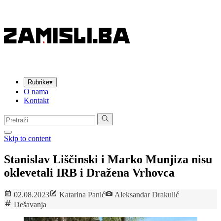
Rubrike
▾
O nama
Kontakt
Pretraga:
Skip to content
Stanislav Liščinski i Marko Munjiza nisu
oklevetali IRB i Dražena Vrhovca
02.08.2023
Katarina Panić
Aleksandar Drakulić
Dešavanja