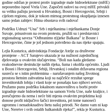
godine održan je protest protiv izgradnje male hidroelektrane (mHE)
neposredno ispod Vrela Une. Započeti radovi na ovoj mHE privukli
su veliku pažnju javnosti u Hrvatskoj, Bosni i Hercegovini, Srbiji i
cijelom regionu, dok je tokom mirnog protestnog okupljanja iznesen
samo jedan zahtjev: Hitna obustava svih radova!
Podršku Udruzi “Una” Srb i mještanima i mještankama Donje
Suvaje, prisustvom na ovom protestu, pružili su i predstavnici
regionalnog saveza “Odbranimo r(ij)eke Balkana” iz Bosne i
Hercegovine, čime je još jednom potvrđeno da nas rijeke spajaju.
Lejla Kusturica, aktivistkinja Fondacije Atelje za društvene
promjene – ACT Sarajevo ukazala je na nužnost zajedničkog
djelovanja u ovakvim slučajevima. “Boli nas kada gledamo
svakodnevne destrukcije naših rijeka, šuma i okoliša općenito. Ljudi
u Bosni i Hercegovini, Srbiji, Hrvatskoj i ostalim državama regiona
susreću se s istim problemima – narušavanjem našeg životnog
prostora štetnim zahvatima koji su najčešće rezultat sprege
investitorskih lobija i vlasti koje se ponašaju kao njihovi servisi.
Pružamo punu podršku lokalnom stanovništvu u borbi protiv
izgradnje male hidroelektrane na samom Vrelu Une, naše kraljice, i
poručujemo da nema i neće biti mjesta ovakvim projektima koji
donose profit isključivo šačici investitora, pri tome nanoseći
ogromnu i nenadoknadivu štetu našoj prirodi. Ne damo vam ni kap
Une, Neretve i svih ostalih balkanskih rijeka!”, rekla je Kusturica.