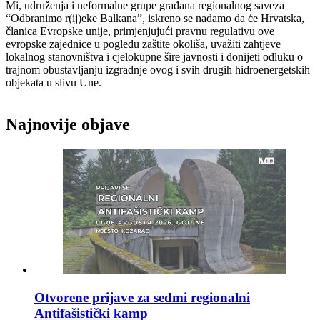
Mi, udruženja i neformalne grupe građana regionalnog saveza
“Odbranimo r(ij)eke Balkana”, iskreno se nadamo da će Hrvatska,
članica Evropske unije, primjenjujući pravnu regulativu ove
evropske zajednice u pogledu zaštite okoliša, uvažiti zahtjeve
lokalnog stanovništva i cjelokupne šire javnosti i donijeti odluku o
trajnom obustavljanju izgradnje ovog i svih drugih hidroenergetskih
objekata u slivu Une.
Najnovije objave
Otvorene prijave za sedmi regionalni
Antifašistički kamp