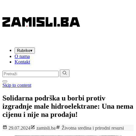
Rubrike
▾
O nama
Kontakt
Pretraga:
Skip to content
Solidarna podrška u borbi protiv
izgradnje male hidroelektrane: Una nema
cijenu i nije na prodaju!
29.07.2024
zamisli.ba
Životna sredina i prirodni resursi