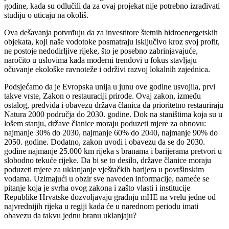
godine, kada su odlučili da za ovaj projekat nije potrebno izrađivati
studiju o uticaju na okoliš.
Ova dešavanja potvrđuju da za investitore štetnih hidroenergetskih
objekata, koji naše vodotoke posmatraju isključivo kroz svoj profit,
ne postoje nedodirljive rijeke, što je posebno zabrinjavajuće,
naročito u uslovima kada moderni trendovi u fokus stavljaju
očuvanje ekološke ravnoteže i održivi razvoj lokalnih zajednica.
Podsjećamo da je Evropska unija u junu ove godine usvojila, prvi
takve vrste, Zakon o restauraciji prirode. Ovaj zakon, između
ostalog, predviđa i obavezu država članica da prioritetno restauriraju
Natura 2000 područja do 2030. godine. Dok na staništima koja su u
lošem stanju, države članice moraju poduzeti mjere za obnovu:
najmanje 30% do 2030, najmanje 60% do 2040, najmanje 90% do
2050. godine. Dodatno, zakon uvodi i obavezu da se do 2030.
godine najmanje 25.000 km rijeka s branama i barijerama pretvori u
slobodno tekuće rijeke. Da bi se to desilo, države članice moraju
poduzeti mjere za uklanjanje vještačkih barijera u površinskim
vodama. Uzimajući u obzir sve naveden informacije, nameće se
pitanje koja je svrha ovog zakona i zašto vlasti i institucije
Republike Hrvatske dozvoljavaju gradnju mHE na vrelu jedne od
najvrednijih rijeka u regiji kada će u narednom periodu imati
obavezu da takvu jednu branu uklanjaju?