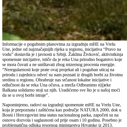
Informacije o pogubnim planovima za izgradnju mHE na Vrelu
Une, jedne od najznačajnijih rijeka u regionu, inicijativa “Pravo na
vodu” dostavila je i javnosti u Srbiji. Žaklina Živković, aktivistkinja
spomenute inicijative, ističe da je reka Una prirodno bogatstvo koje
se mora čuvati a ne uništavati zbog mizernog procenta energije.
“Neregularnosti koje prate ovaj projekat ali i poguban uticaj na
prirodu i zajednicu odveć su nam poznati iz drugih borbi za životnu
sredinu u regionu. Ohrabruje nas srčanost lokalne inicijative i
odlučnost da se reka Una očuva, a mreža Odbranimo r(ij)eke
Balkana solidarno stoji uz njih. Uradićemo sve što je u našoj moći
da se u ovoj borbi istraje”.
Napominjemo, radovi na izgradnji spomenute mHE na Vrelu Une,
koja je prepoznata i zaštićena kao područje NATURA 2000, dok u
Bosni i Hercegovini ima status nacionalnog parka, započeti su na
osnovu dozvola i saglasnosti od prije osam i 10 godina. Posebno je
problematična odluka resornog ministarstva Hrvatske iz 2013.