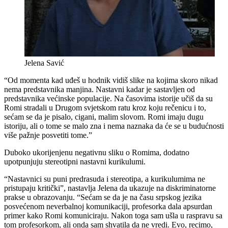
Jelena Savić
“Od momenta kad uđeš u hodnik vidiš slike na kojima skoro nikad
nema predstavnika manjina. Nastavni kadar je sastavljen od
predstavnika većinske populacije. Na časovima istorije učiš da su
Romi stradali u Drugom svjetskom ratu kroz koju rečenicu i to,
sećam se da je pisalo, cigani, malim slovom. Romi imaju dugu
istoriju, ali o tome se malo zna i nema naznaka da će se u budućnosti
više pažnje posvetiti tome.”
Duboko ukorijenjenu negativnu sliku o Romima, dodatno
upotpunjuju stereotipni nastavni kurikulumi.
“Nastavnici su puni predrasuda i stereotipa, a kurikulumima ne
pristupaju kritički”, nastavlja Jelena da ukazuje na diskriminatorne
prakse u obrazovanju. “Sećam se da je na času srpskog jezika
posvećenom neverbalnoj komunikaciji, profesorka dala apsurdan
primer kako Romi komuniciraju. Nakon toga sam ušla u raspravu sa
tom profesorkom, ali onda sam shvatila da ne vredi. Evo, recimo,