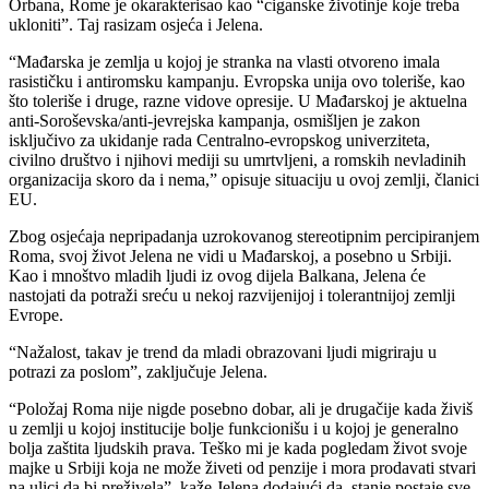
Orbana, Rome je okarakterisao kao “ciganske životinje koje treba
ukloniti”. Taj rasizam osjeća i Jelena.
“Mađarska je zemlja u kojoj je stranka na vlasti otvoreno imala
rasističku i antiromsku kampanju. Evropska unija ovo toleriše, kao
što toleriše i druge, razne vidove opresije. U Mađarskoj je aktuelna
anti-Soroševska/anti-jevrejska kampanja, osmišljen je zakon
isključivo za ukidanje rada Centralno-evropskog univerziteta,
civilno društvo i njihovi mediji su umrtvljeni, a romskih nevladinih
organizacija skoro da i nema,” opisuje situaciju u ovoj zemlji, članici
EU.
Zbog osjećaja nepripadanja uzrokovanog stereotipnim percipiranjem
Roma, svoj život Jelena ne vidi u Mađarskoj, a posebno u Srbiji.
Kao i mnoštvo mladih ljudi iz ovog dijela Balkana, Jelena će
nastojati da potraži sreću u nekoj razvijenijoj i tolerantnijoj zemlji
Evrope.
“Nažalost, takav je trend da mladi obrazovani ljudi migriraju u
potrazi za poslom”, zaključuje Jelena.
“Položaj Roma nije nigde posebno dobar, ali je drugačije kada živiš
u zemlji u kojoj institucije bolje funkcionišu i u kojoj je generalno
bolja zaštita ljudskih prava. Teško mi je kada pogledam život svoje
majke u Srbiji koja ne može živeti od penzije i mora prodavati stvari
na ulici da bi preživela”, kaže Jelena dodajući da stanje postaje sve