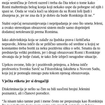
moja sestričina je četvrti razred i treba da čita tekst o tome kako
Romi maltretiraju belog konja koji nekako uspe da pobegne od njih i
spasi se. Onda se vraća kući sa idejom da su Romi loši ljudi i
zbunjena je, jer ne zna da li je dobro da bude Romkinja ili ne.
”
Stalni osjećaj nerazumijevanja i nepripadanja je ono što smeta Jeleni,
a ovako stereotipan obrazovni sistem može samo doprinijeti
dodatnoj netoleranciji prema Romima.
Iako aktivistkinja koja se zalaže za ljudska prava i kritičarka
nepravde, Jelena ističe da se prilično umorila od sredine u kojoj se
konstantno treba boriti za neku pozitivnu sliku o sebi. Smatra da to
predstavlja veliki problem, jer i drugi obrazovani Romi i Romkinje
shvataju da je bolje ćutati, te tako žele izbjeći neugodne situacije.
Uprkos ovome, bilo je i pozitivnih primjera, a Jelena ističe
profesoricu Svenku Savić sa Filozofskog fakulteta u Novom Sadu,
koja joj je pomogla mnogo puta tokom njenog obrazovanja.
Vječita etiketa jer si drugačiji
Diskriminacija je nešto sa čim su bili suočeni brojni Jelenini
poznanici, ali i članovi porodice.
“Ja nisam tako tamne puti i mene često ne prepoznaju kao Romkinju