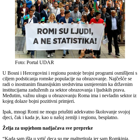
Foto: Portal UDAR
U Bosni i Hercegovini i regionu postoje brojni programi osmišljeni s
ciljem podsticanja romske populacije na obrazovanje. Najčešće se
radi o inostranim finansijskim sredstvima usmjerenim ka državnim
institucijama zaduženih za sektor obrazovanja i ljudskih prava.
Međutim, važnu ulogu u obrazovanju Roma ima i nevladin sektor iz
kojeg dolaze bojni pozitivni primjeri.
Ipak, mnogi Romi ne mogu priuštiti adekvatno školovanje svojoj
djeci, čak i kada je, kao u našoj zemlji i regionu, besplatno.
Želja za uspjehom nadjačava sve prepreke
“Kada sam išla u vrtić deca su me maltretirala jer sam Romkinja.