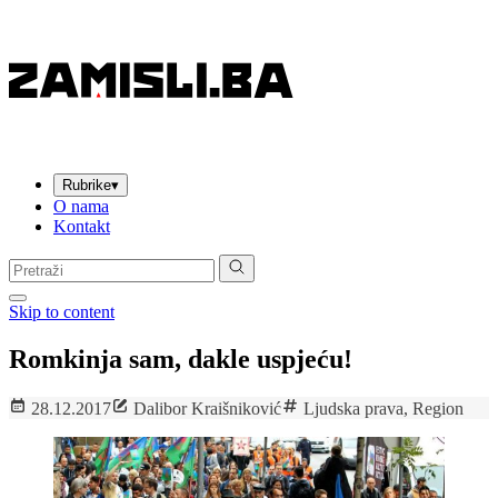
Rubrike
▾
O nama
Kontakt
Pretraga:
Skip to content
Romkinja sam, dakle uspjeću!
28.12.2017
Dalibor Kraišniković
Ljudska prava
,
Region