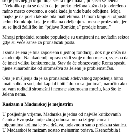
što je privilegija koju moja sestra nije imala”, prisjeća se Jelena.
“Nekoliko puta se desilo da joj preko telefona kažu da je određeno
radno mesto otvoreno, a onda kada je vide bude odbijena. Moja
majka je na poslu takođe bila maltretirana. U mom kraju su otpustili
jednu Romkinju koja je radila na odeljenju za mesne proizvode, jer
su se ljudi žalili što im “prljava Romkinja” prodaje hranu.”
Mnogi pripadnici romske populacije su usmjereni na nevladin sektor
gdje su veće šanse za pronalazak posla.
I sama Jelena je bila zaposlena u jednoj fondaciji, dok nije otišla na
akademiju. Na akademiji upravo vidi svoje radno mjesto, svjesna da
će imati veliku konkurenciju. Stav da će obrazovanje Roma spasiti
njene sunarodnike od siromaštva za Jelenu je problematičan.
Ona je mišljenja da je za pronalazak adekvatnog zaposlenja bitno
imati solidan socijalni kapital i biti “dobar sa ljudima”, naročito ako
su vam roditelji siromašni i nemate sigurnosnu mrežu, kao što je
Jelena nema.
Rasizam u Mađarskoj je mejnstrim
U posljednje vrijeme, Mađarska je jedna od najviše kritikovanih
članica Evropske unije zbog odnosa prema izbjeglicama i
migrantima kojima je ova država, uglavnom samo prolazna stanica.
U Mađarskoj je rasizam postao mejnstrim pojava. Ksenofobija i