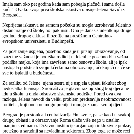
Imala sam oko pet godina kada sam pobegla plačući i sama došla
kući.
”
Ovako svoja prva školska iskustva opisuje Jelena Savić
iz
Beograda.
Neprijatna iskustva na samom početku su mogla uzrokavati Jelenino
distanciranje od škole, no ipak nisu. Ona je danas studentkinja druge
godine, drugog ciklusa filozofije na prestižnom Centralno-
evropskom univerzitetu u Budimpešti.
Za postizanje uspjeha, posebno kada je u pitanju obrazovanje, od
izuzetne važnosti je podrška roditelja. Jeleni je posebno bila važna
podrška majke, koja ima završenu samo osnovnu školu, ali je ipak
nastojala podsticati svoju kćerku na obrazovanje, očekujući da će se
sve to isplatiti u budućnosti.
Za razliku od Jelene, njena sestra nije uspjela upisati fakultet zbog
nedostatka finansija. Siromaštvo je glavni razlog zbog kog djeca ne
idu u školu, a onda odsustvo sistemske podrške. Pored ova dva
razloga, Jelena navodi da veliki problem predstavlja neobrazovanost
roditelja, koji onda ne mogu prenijeti mnogo znanja svojoj djeci.
Beograd je prestonica i centralizacija čini svoje, pa se kao i u svakoj
drugoj oblasti i u obrazovanje Roma ulaže više nego u ostalim,
manjim sredinama. Državne institucije organizuju inkluzivne prakse,
pretežno u saradnji sa nevladinim sektorom. Zbog toga se može reći