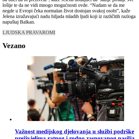
lošije te da ne vidi mnogo mogućnosti ovde. “Nadam se da me
negde u Evropi čeka normalan život dostojan svakoj osobi”, kaže
Jelena izražavajući nadu hiljada mladih ljudi koji iz različitih razloga
napuštaj Balkan.
LJUDSKA PRAVA
ROMI
Vezano
Važnost medijskog djelovanja u službi podrške
preživjelima ratnog i rodno zasnovanog nasilja