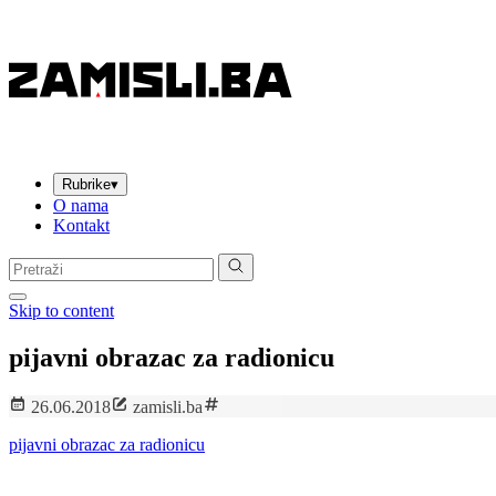
Rubrike
▾
O nama
Kontakt
Pretraga:
Skip to content
pijavni obrazac za radionicu
26.06.2018
zamisli.ba
pijavni obrazac za radionicu