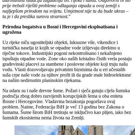
alarmantnu situaciju zagađenja bh. rijeka i šuma. Odgovorni bi što
prije trebali riješiti probleme odlaganja otpada u ovoj zemlji s
najljepšom prirodom na svijetu. Umjetnost nije tu da bude ukras –
tu je i da preslika surovu stvarnost
.”
Prirodna bogatstva u Bosni i Hercegovini eksploatisana i
ugrožena
Uz rijeke niču ugostiteljski objekti, luksuzne vile, vikendice i
turistička naselja iz kojih se otpadne vode izlijevaju direktno u
riječne tokove. Industrijski pogoni nekontrolisano i nekažnjeno
ispuštaju otpadne vode. Zone oko naših kristalno čistih vrela postaju
građevinski placevi za stambene i poslovne objekte koji truju našu
vodu. Vlasti dozovoljavaju privatnim biznisima da u eri učestalih
suša crpe naše vode za njihov profit ili da grade male hidroelektrane
na našim nedirnutim planinskim rijekama.
Na udaru su i naše drevne šume. Požari i sječa gutaju cijela šumska
područja zbog dobro razvijenih korupcijskih šema u oba eniteta
Bosne i Hercegovine. Vladavina bezakonja pogoršava ovaj
problem. Naime, Federacija BiH je već 13 godina bez Zakona o
šumama. Šume širom BiH tretiraju se isključivo kao plijen, iako bez
šumskih ekosistema nema života na Zemlji.