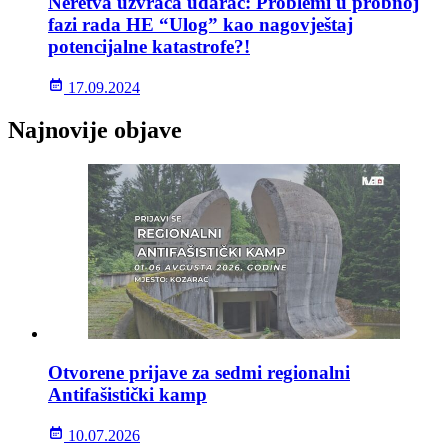
Neretva uzvraća udarac: Problemi u probnoj
fazi rada HE “Ulog” kao nagovještaj
potencijalne katastrofe?!
17.09.2024
Najnovije objave
Otvorene prijave za sedmi regionalni
Antifašistički kamp
10.07.2026