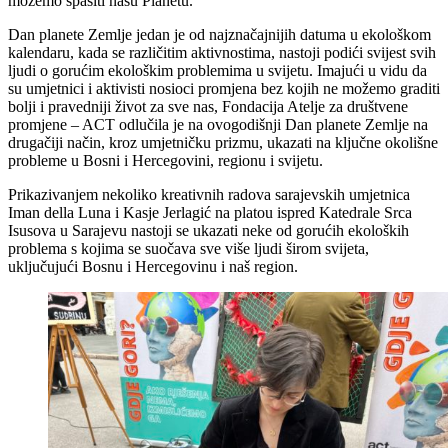
možemo spasiti našu Planetu.
Dan planete Zemlje jedan je od najznačajnijih datuma u ekološkom
kalendaru, kada se različitim aktivnostima, nastoji podići svijest svih
ljudi o gorućim ekološkim problemima u svijetu. Imajući u vidu da
su umjetnici i aktivisti nosioci promjena bez kojih ne možemo graditi
bolji i pravedniji život za sve nas, Fondacija Atelje za društvene
promjene – ACT odlučila je na ovogodišnji Dan planete Zemlje na
drugačiji način, kroz umjetničku prizmu, ukazati na ključne okolišne
probleme u Bosni i Hercegovini, regionu i svijetu.
Prikazivanjem nekoliko kreativnih radova sarajevskih umjetnica
Iman della Luna i Kasje Jerlagić na platou ispred Katedrale Srca
Isusova u Sarajevu nastoji se ukazati neke od gorućih ekoloških
problema s kojima se suočava sve više ljudi širom svijeta,
uključujući Bosnu i Hercegovinu i naš region.