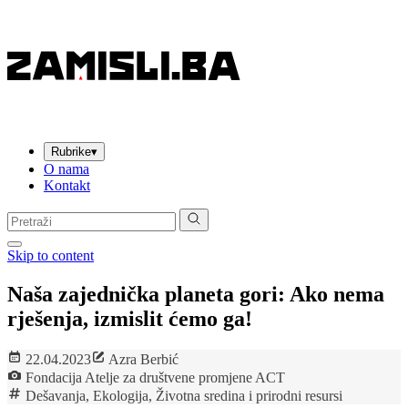
Rubrike
▾
O nama
Kontakt
Pretraga:
Skip to content
Naša zajednička planeta gori: Ako nema
rješenja, izmislit ćemo ga!
22.04.2023
Azra Berbić
Fondacija Atelje za društvene promjene ACT
Dešavanja
,
Ekologija
,
Životna sredina i prirodni resursi