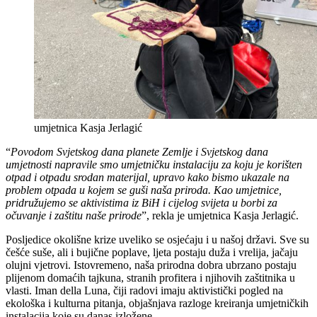
umjetnica Kasja Jerlagić
“
Povodom Svjetskog dana planete Zemlje i Svjetskog dana
umjetnosti napravile smo umjetničku instalaciju za koju je korišten
otpad i otpadu srodan materijal, upravo kako bismo ukazale na
problem otpada u kojem se guši naša priroda. Kao umjetnice,
pridružujemo se aktivistima iz BiH i cijelog svijeta u borbi za
očuvanje i zaštitu naše prirode
”, rekla je umjetnica Kasja Jerlagić.
Posljedice okolišne krize uveliko se osjećaju i u našoj državi. Sve su
češće suše, ali i bujične poplave, ljeta postaju duža i vrelija, jačaju
olujni vjetrovi. Istovremeno, naša prirodna dobra ubrzano postaju
plijenom domaćih tajkuna, stranih profitera i njihovih zaštitnika u
vlasti. Iman della Luna, čiji radovi imaju aktivistički pogled na
ekološka i kulturna pitanja, objašnjava razloge kreiranja umjetničkih
instalacija koje su danas izložene.