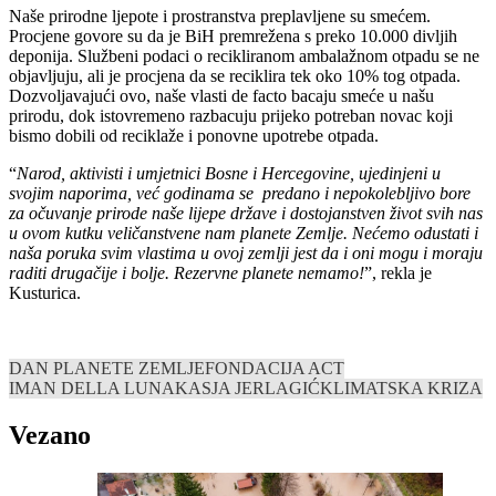
Naše prirodne ljepote i prostranstva preplavljene su smećem.
Procjene govore su da je BiH premrežena s preko 10.000 divljih
deponija. Službeni podaci o recikliranom ambalažnom otpadu se ne
objavljuju, ali je procjena da se reciklira tek oko 10% tog otpada.
Dozvoljavajući ovo, naše vlasti de facto bacaju smeće u našu
prirodu, dok istovremeno razbacuju prijeko potreban novac koji
bismo dobili od reciklaže i ponovne upotrebe otpada.
“
Narod, aktivisti i umjetnici Bosne i Hercegovine, ujedinjeni u
svojim naporima, već godinama se predano i nepokolebljivo bore
za očuvanje prirode naše lijepe države i dostojanstven život svih nas
u ovom kutku veličanstvene nam planete Zemlje. Nećemo odustati i
naša poruka svim vlastima u ovoj zemlji jest da i oni mogu i moraju
raditi drugačije i bolje. Rezervne planete nemamo!
”, rekla je
Kusturica.
DAN PLANETE ZEMLJE
FONDACIJA ACT
IMAN DELLA LUNA
KASJA JERLAGIĆ
KLIMATSKA KRIZA
Vezano