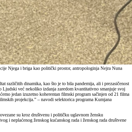
je Njega i briga kao politički prostor, antropologinja Nejra Nuna
t različitih dinamika, kao što je to bila pandemija, ali i prezasičenost
o Ljudski već nekoliko izdanja zaredom kvantitativno smanjuje svoj
ićemo jedan izuzetno koherentan filmski program sačinjen od 21 filma
filmskih projekcija.” – navodi selektorica programa Kumjana
, povezane su kroz društvenu i političku uglavnom žensku
idljivog i neplaćenog ženskog kućanskog rada i ženskog rada društvene