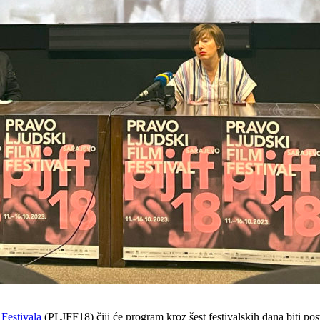
Festivala
(PLJFF18) čiji će program kroz šest festivalskih dana biti 