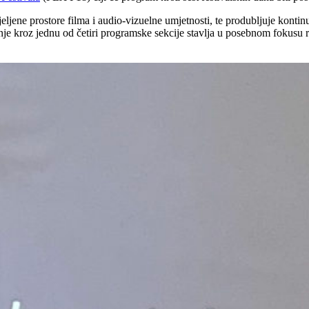
ljene prostore filma i audio-vizuelne umjetnosti, te produbljuje kontin
nje kroz jednu od četiri programske sekcije stavlja u posebnom fokusu r