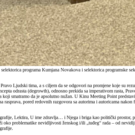
 selektorica programa Kumjana Novakova i selektorica programske sekci
Pravo Ljudski tima, a s ciljem da se odgovori na promjene koje su rezulta
cepta odrasta (degrowth), odnosno prekida sa imperativom rasta, Prav
za koji smatramo da je apsolutno nužan. U Kinu Meeting Point predstav
vna rasprava, pored redovnih razgovora sa autorima i autoricama nakon 
ografije, Lektira, U ime zdravlja… i Njega i briga kao politički prostor
kruži oko problematike nevidljivosti ženskog i/ili „tuđeg“ rada – od nev
rafije.