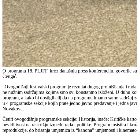
O programu 18. PLJFF, kroz današnju press konferenciju, govorile su
Čengić.
“Ovogodišnji festivalski program je rezultat dugog promišljanja i rada 
ne nužnim sadržajima kojima smo svi konstantno izloženi. U duhu kon
program, a kako bi dostigli cilj da na programu imamo samo sadržaj 
u 4 programske sekcije kojih prate jedno javno predavanje i jedna ja
Novakova.
Četiri ovogodišnje programske sekcije: Historija, inače: Kritičke kart
nevidljivost na raskrižju između rada i politike. Program insistira i 
reprodukcije, do brisanja umjetnica iz “kanona” umjetnosti i kinematog