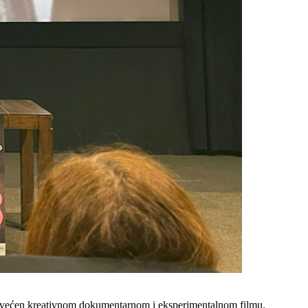
posvećen kreativnom dokumentarnom i eksperimentalnom filmu.