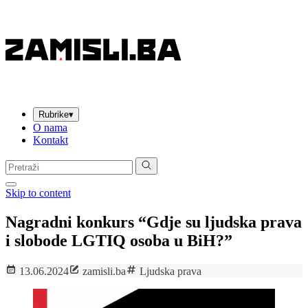
Rubrike
▾
O nama
Kontakt
Pretraga:
Skip to content
Nagradni konkurs “Gdje su ljudska prava
i slobode LGTIQ osoba u BiH?”
13.06.2024
zamisli.ba
Ljudska prava