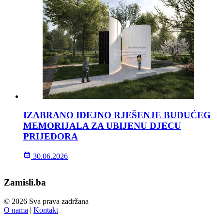
IZABRANO IDEJNO RJEŠENJE BUDUĆEG
MEMORIJALA ZA UBIJENU DJECU
PRIJEDORA
30.06.2026
Zamisli.ba
© 2026 Sva prava zadržana
O nama
|
Kontakt