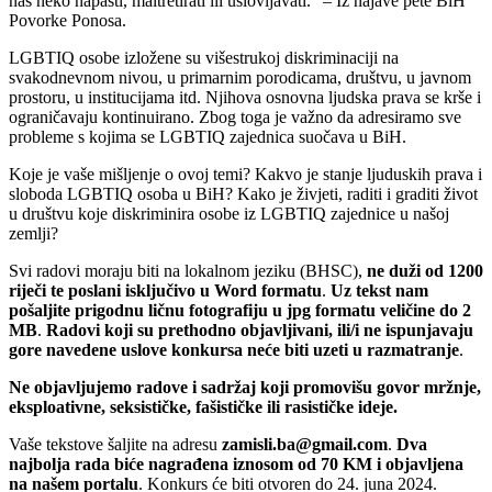
nas neko napasti, maltretirati ili uslovljavati.” – Iz najave pete BiH
Povorke Ponosa.
LGBTIQ osobe izložene su višestrukoj diskriminaciji na
svakodnevnom nivou, u primarnim porodicama, društvu, u javnom
prostoru, u institucijama itd. Njihova osnovna ljudska prava se krše i
ograničavaju kontinuirano. Zbog toga je važno da adresiramo sve
probleme s kojima se LGBTIQ zajednica suočava u BiH.
Koje je vaše mišljenje o ovoj temi? Kakvo je stanje ljuduskih prava i
sloboda LGBTIQ osoba u BiH? Kako je živjeti, raditi i graditi život
u društvu koje diskriminira osobe iz LGBTIQ zajednice u našoj
zemlji?
Svi radovi moraju biti na lokalnom jeziku (BHSC),
ne duži od 1200
riječi te poslani isključivo u Word formatu
.
Uz tekst nam
pošaljite prigodnu ličnu fotografiju u jpg formatu veličine do 2
MB
.
Radovi koji su prethodno objavljivani, ili/i ne ispunjavaju
gore navedene uslove konkursa neće biti uzeti u razmatranje
.
Ne objavljujemo radove i sadržaj koji promovišu govor mržnje,
eksploativne, seksističke, fašističke ili rasističke ideje.
Vaše tekstove šaljite na adresu
zamisli.ba@gmail.com
.
Dva
najbolja rada biće nagrađena iznosom od 70 KM i objavljena
na našem portalu
. Konkurs će biti otvoren do 24. juna 2024.