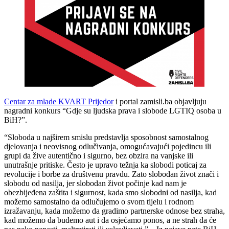
Centar za mlade KVART Prijedor
i portal zamisli.ba objavljuju
nagradni konkurs “Gdje su ljudska prava i slobode LGTIQ osoba u
BiH?”.
“Sloboda u najširem smislu predstavlja sposobnost samostalnog
djelovanja i neovisnog odlučivanja, omogućavajući pojedincu ili
grupi da žive autentično i sigurno, bez obzira na vanjske ili
unutrašnje pritiske. Često je upravo težnja ka slobodi poticaj za
revolucije i borbe za društvenu pravdu. Zato slobodan život znači i
slobodu od nasilja, jer slobodan život počinje kad nam je
obezbijeđena zaštita i sigurnost, kada smo slobodni od nasilja, kad
možemo samostalno da odlučujemo o svom tijelu i rodnom
izražavanju, kada možemo da gradimo partnerske odnose bez straha,
kad možemo da budemo aut i da osjećamo ponos, a ne strah da će