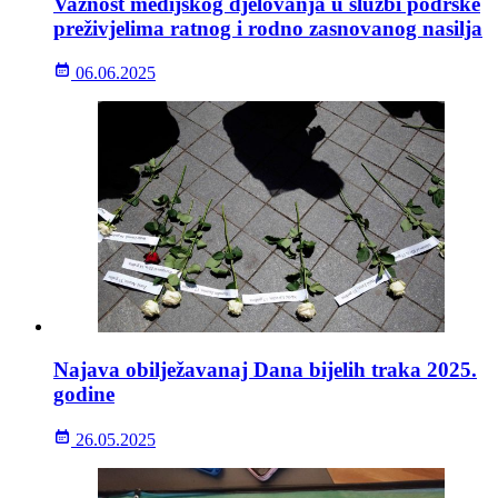
Važnost medijskog djelovanja u službi podrške
preživjelima ratnog i rodno zasnovanog nasilja
06.06.2025
Najava obilježavanaj Dana bijelih traka 2025.
godine
26.05.2025