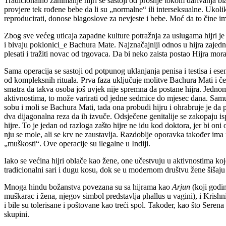
Tradicionalno zanimanje hijri se sastoji od prošnje tokom darivanja b
provjere tek rođene bebe da li su „normalne“ ili interseksualne. Ukoli
reproducirati, donose blagoslove za nevjeste i bebe. Moć da to čine 
Zbog sve većeg uticaja zapadne kulture potražnja za uslugama hijri je dr
i bivaju poklonici_e Bachura Mate. Najznačajniji odnos u hijra zajedn
plesati i tražiti novac od trgovaca. Da bi neko zaista postao Hijra mo
Sama operacija se sastoji od potpunog uklanjanja penisa i testisa i esen
od kompleksnih rituala. Prva faza uključuje molitve Bachura Mati i če
smatra da takva osoba još uvjek nije spremna da postane hijra. Jednom
aktivnostima, to može varirati od jedne sedmice do mjesec dana. Samu
sobu i moli se Bachura Mati, tada ona probudi hijru i ohrabruje je da
dva dijagonalna reza da ih izvuče. Odsječene genitalije se zakopaju isp
hijre. To je jedan od razloga zašto hijre ne idu kod doktora, jer bi on
nju se mole, ali se krv ne zaustavlja. Razdoblje oporavka također ima m
„muškosti“. Ove operacije su ilegalne u Indiji.
Iako se većina hijri oblače kao žene, one učestvuju u aktivnostima koj
tradicionalni sari i dugu kosu, dok se u modernom društvu žene šišaj
Mnoga hindu božanstva povezana su sa hijrama kao
Arjun
(koji godi
muškarac i žena, njegov simbol predstavlja phallus u vagini), i Krishn
i bile su tolerisane i poštovane kao treći spol. Također, kao što Serena
skupini.