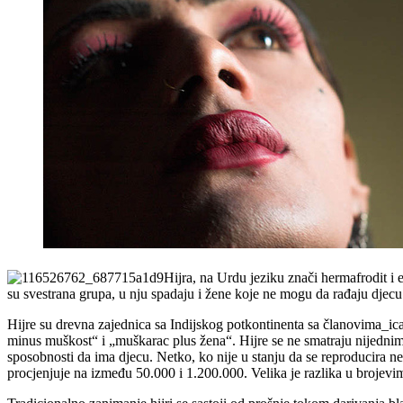
Hijra, na Urdu jeziku znači hermafrodit i 
su svestrana grupa, u nju spadaju i žene koje ne mogu da rađaju djecu
Hijre su drevna zajednica sa Indijskog potkontinenta sa članovima_ic
minus muškost“ i „muškarac plus žena“. Hijre se ne smatraju nijedni
sposobnosti da ima djecu. Netko, ko nije u stanju da se reproducira ne 
procjenjuje na između 50.000 i 1.200.000. Velika je razlika u brojevim