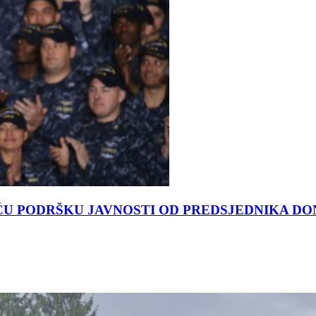
ĆU PODRŠKU JAVNOSTI OD PREDSJEDNIKA D