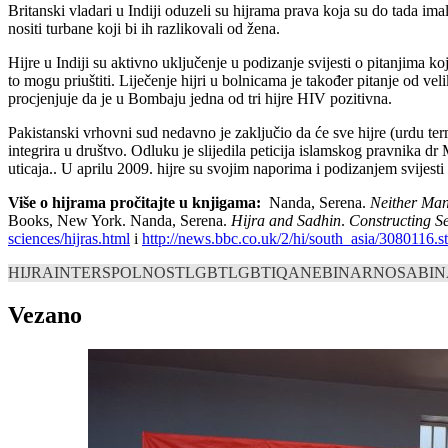
Britanski vladari u Indiji oduzeli su hijrama prava koja su do tada ima
nositi turbane koji bi ih razlikovali od žena.
Hijre u Indiji su aktivno uključenje u podizanje svijesti o pitanjima k
to mogu priuštiti. Liječenje hijri u bolnicama je također pitanje od vel
procjenjuje da je u Bombaju jedna od tri hijre HIV pozitivna.
Pakistanski vrhovni sud nedavno je zaključio da će sve hijre (urdu termi
integrira u društvo. Odluku je slijedila peticija islamskog pravnika d
uticaja.. U aprilu 2009. hijre su svojim naporima i podizanjem svijes
Više o hijrama pročitajte u knjigama:
Nanda, Serena.
Neither Man
Books, New York. Nanda, Serena.
Hijra and Sadhin
.
Constructing Se
sciences/hijras.html
i
http://news.bbc.co.uk/2/hi/south_asia/3080116.
HIJRA
INTERSPOLNOST
LGBT
LGBTIQA
NEBINARNO
SABI
Vezano