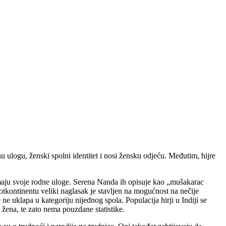
u ulogu, ženski spolni identitet i nosi žensku odjeću. Međutim, hijre
 imaju svoje rodne uloge. Serena Nanda ih opisuje kao „mušakarac
kontinentu veliki naglasak je stavljen na mogućnost na nečije
ne uklapa u kategoriju nijednog spola. Populacija hirji u Indiji se
 žena, te zato nema pouzdane statistike.