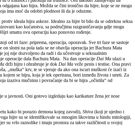
su o trudnoći i parodija na trudnice. Oni također zahtijevaju da
la odgajana kao hijra. Možda se čini ironično da hijre, koje se ne mogu
koja ima moć da odobri plodnost ili da je oduzme.
 protiv ideala hijra askeze. Idealno za hijre bi bilo da se odreknu seksa
nizovani kao kućanstva, sa područjima razgraničavanja gdje mogu
 Hijri smatra ovu operaciju kao ponovno rođenje.
oji od tri faze: priprema, operacija, oporavak. Sve tri faze se sastoje
e on slomi na pola tada se ne obavlja operacija jer Bachura Mata
 joj nije dozvoljeno da radi i da učestvuje u seksualnim
nje operacije dala Bachura Mata. Na dan operacije
Dai Ma
ulazi u
Ma
drži hijru i ohrabruje je dok
Dai Ma
veže penis i testise. Ona pravi
oša, „muška“ krv, te se vjeruje da ako ona iscuri muškost će izaći iz
 kojem se hijra, koja je tek operirana, bori između života i smrti. Za
oja izaziva mučninu i povraćanje da bi se hijra „očistila“ od
je u javnosti. Oni gotovo izgledaju kao karikature žena jer nose
vijetu kako bi porazio demona kojeg zavodi),
Shiva
(koji je ujedno i
oga hijre su se identifikovale sa mnogim likovima u hindu mitologiji,
r su vrlo raznolike i imaju prostora za takve različitosti u svojoj