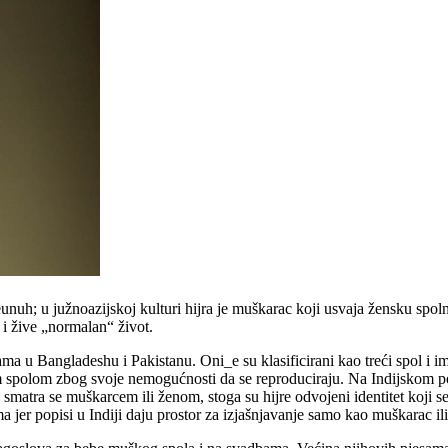
eunuh; u južnoazijskoj kulturi hijra je muškarac koji usvaja žensku spoln
 i žive „normalan“ život.
ama u Bangladeshu i Pakistanu. Oni_e su klasificirani kao treći spol i
m spolom zbog svoje nemogućnosti da se reproduciraju. Na Indijskom pot
smatra se muškarcem ili ženom, stoga su hijre odvojeni identitet koji se 
a jer popisi u Indiji daju prostor za izjašnjavanje samo kao muškarac ili