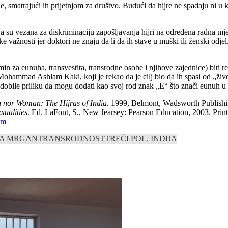
le, smatrajući ih prijetnjom za društvo. Budući da hijre ne spadaju ni u 
oja su vezana za diskriminaciju zapošljavanja hijri na određena radna mj
ike važnosti jer doktori ne znaju da li da ih stave u muški ili ženski odj
n za eunuha, transvestita, transrodne osobe i njihove zajednice) biti reg
r Mohammad Ashlam Kaki, koji je rekao da je cilj bio da ih spasi od „ži
ti dobile priliku da mogu dodati kao svoj rod znak „E“ što znači eunuh
 nor Woman: The Hijras of India.
1999, Belmont, Wadsworth Publishi
xualities
. Ed. LaFont, S., New Jearsey: Pearson Education, 2003. Prin
stm
NA MRGAN
TRANSRODNOST
TREĆI POL. INDIJA