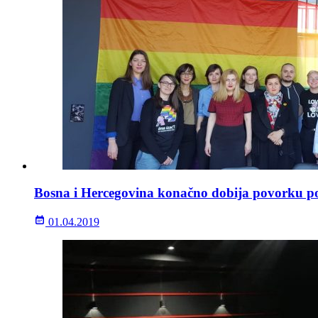
Bosna i Hercegovina konačno dobija povorku p
01.04.2019