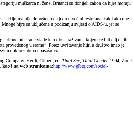
kategoriju muškarca ni žene, Britanci su donijeli zakon da hijre moraju
esta. Hijrama nije dopušteno da jedu u većini restorana, čak i ako one
el. Mnoge hijre su uključene u podizanju svijesti o AIDS-u, jer se
istrirane od strane vlade kao dio istraživanja kojem će biti cilj da ih
vota provedenog u sramu“. Potez uvrštavanje hijri u društvo imao je
 u svim dokumentima i pasošima.
ng Company. Herdt, Gilbert, ed.
Third Sex, Third Gender.
1994, Zone
t,
kao i na web stranicama:
http://www.glbtq.com/social-