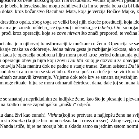
lagoslova za bebe muškog spola i na svadbama. Većina njihovih pjesama 
ko je beba interseksualna mogu zahtijevati da im se preda beba da bi bi
im dolazi kroz božanstvo Bacuhara Mata, koja je verzija Božice Majke, 
astično opala, zbog toga se veliki broj njih okreće prostituciji koja ide
icama je između učitelja_ice (
gurua
) i učenika_ce (
chela
). Oni su orga
ra proći kroz operaciju koja se zove
nirvan
što znači preporod, te većina
cijalna je u njihovoj transformaciji iz muškarca u ženu. Operacija se sast
kanje znaka za odobrenje. Jedna takva gesta je razbijanje kokosa, ako s
 kada je operacija odobrena hijra mora proći kroz period odmaranja gdje
 operaciju obavlja hijra koju zovu
Dai Ma
kojoj je dozvolu za obavlja
 ponavlja Mata mantru dok ne padne u stanje transa. Zatim asistent
Dai 
od drveta a u uretru se stavi tuba. Krv se pušta da teče jer se vidi kao l
i odmah zaustavili krvarenje. Vrijeme dok teče krv se smatra najvažnijim u
noge rituale, hijra se mora odmarati četrdeset dana, daje joj se hrana k
e se smatraju neprikladnim za indijske žene, kao što je plesanje i pjevan
u na kratko i nose zapadnjačku „mušku“ odjeću.
nu dana živi kao eunuh),
Vishnu
(koji se pretvara u najljepšu ženu na s
in sin
Samba
(koji je bio homoseksualac i cross dresser). Zbog svega ov
 Nanda ističe, hijre ne moraju biti u skladu samo sa jednim setom normi je