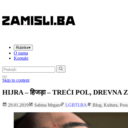
Rubrike
▾
O nama
Kontakt
Pretraga:
Skip to content
HIJRA – हिजड़ा – TREĆI POL, DREV
29.01.2019
Sabina Mrgan
LGBTI.BA
Blog
,
Kultura
,
Pos